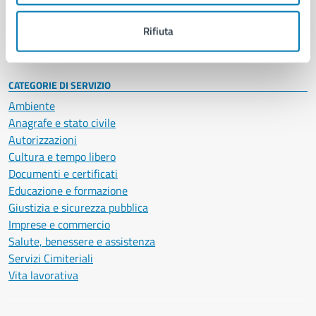
Personale amministrativo
Documenti e dati
Rifiuta
Intranet, posta aziendale e protocollo
CATEGORIE DI SERVIZIO
Ambiente
Anagrafe e stato civile
Autorizzazioni
Cultura e tempo libero
Documenti e certificati
Educazione e formazione
Giustizia e sicurezza pubblica
Imprese e commercio
Salute, benessere e assistenza
Servizi Cimiteriali
Vita lavorativa