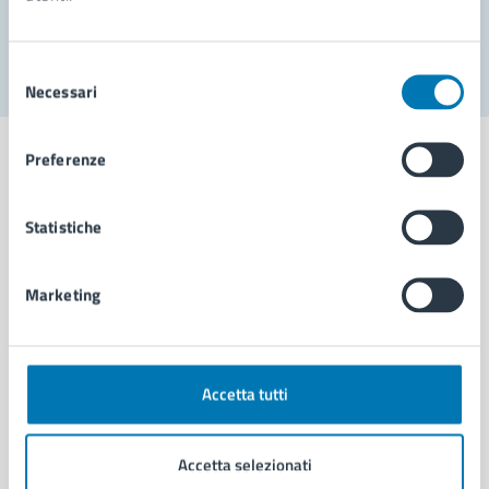
Segnala disservizio
Selezione
Necessari
del
consenso
Preferenze
Statistiche
Comune di Napoli
Marketing
AMMINISTRAZIONE
Aree amministrative
Organi di governo
Municipalità
Accetta tutti
Uffici
Enti e fondazioni
Accetta selezionati
Politici