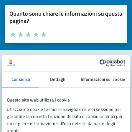
Quanto sono chiare le informazioni su questa
pagina?
Valuta la chiarezza delle informazioni (da 1 a 5 stelle)
Seleziona il numero di stelle per valutare la chiarezza delle i
Valuta 1 stelle su 5
Valuta 2 stelle su 5
Valuta 3 stelle su 5
Valuta 4 stelle su 5
Valuta 5 stelle su 5
Contatta il comune
Consenso
Dettagli
Informazioni sui cookie
Leggi le domande frequenti
Richiedi assistenza
Questo sito web utilizza i cookie
Utilizziamo cookie tecnici di navigazione e di sessione per
Prenota appuntamento
garantire la corretta fruizione del sito e cookie analitici per
raccogliere informazioni sull'uso del sito da parte degli
Problemi in città
utenti.