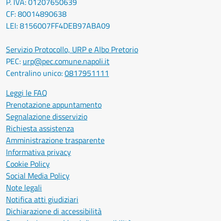
P. IVA: 01207650639
CF: 80014890638
LEI: 8156007FF4DEB97ABA09
Servizio Protocollo, URP e Albo Pretorio
PEC:
urp@pec.comune.napoli.it
Centralino unico:
0817951111
Leggi le FAQ
Prenotazione appuntamento
Segnalazione disservizio
Richiesta assistenza
Amministrazione trasparente
Informativa privacy
Cookie Policy
Social Media Policy
Note legali
Notifica atti giudiziari
Dichiarazione di accessibilità