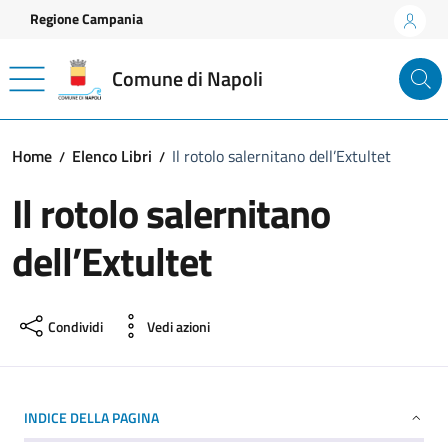
Vai ai contenuti
Vai al footer
Regione Campania
Comune di Napoli
Home
Elenco Libri
Il rotolo salernitano dell’Extultet
Il rotolo salernitano
dell’Extultet
Condividi
Vedi azioni
INDICE DELLA PAGINA