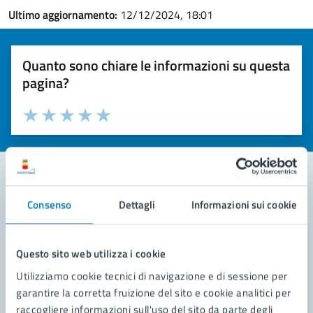
Ultimo aggiornamento:
12/12/2024, 18:01
Quanto sono chiare le informazioni su questa
pagina?
Valuta la chiarezza delle informazioni (da 1 a 5 stelle)
Seleziona il numero di stelle per valutare la chiarezza delle i
Valuta 1 stelle su 5
Valuta 2 stelle su 5
Valuta 3 stelle su 5
Valuta 4 stelle su 5
Valuta 5 stelle su 5
Consenso
Dettagli
Informazioni sui cookie
Contatta il comune
Leggi le domande frequenti
Questo sito web utilizza i cookie
Richiedi assistenza
Utilizziamo cookie tecnici di navigazione e di sessione per
garantire la corretta fruizione del sito e cookie analitici per
Prenota appuntamento
raccogliere informazioni sull'uso del sito da parte degli