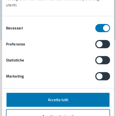
utenti.
Problemi in città
Segnala disservizio
Selezione
Necessari
del
consenso
Preferenze
Statistiche
Comune di Napoli
Marketing
AMMINISTRAZIONE
Aree amministrative
Organi di governo
Accetta tutti
Municipalità
Uffici