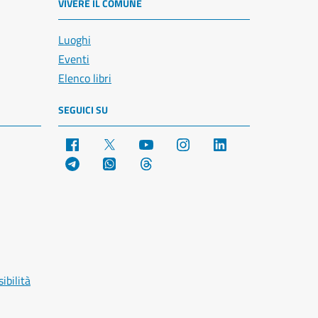
VIVERE IL COMUNE
Luoghi
Eventi
Elenco libri
SEGUICI SU
Facebook
X
YouTube
Instagram
LinkedIn
Telegram
WhatsApp
Threads
ibilità