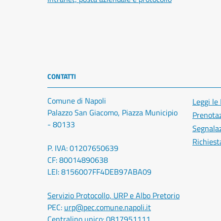
CONTATTI
Comune di Napoli
Leggi le
Palazzo San Giacomo, Piazza Municipio
Prenota
- 80133
Segnalaz
Richiest
P. IVA: 01207650639
CF: 80014890638
LEI: 8156007FF4DEB97ABA09
Servizio Protocollo, URP e Albo Pretorio
PEC:
urp@pec.comune.napoli.it
Centralino unico:
0817951111