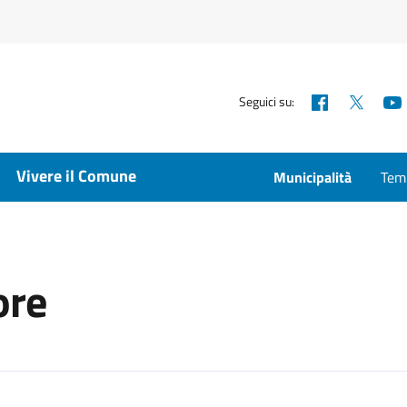
Facebook
X
Seguici su:
Vivere il Comune
Municipalità
Temp
ore