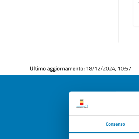
Ultimo aggiornamento:
18/12/2024, 10:57
Quan
pagi
Consenso
Valuta la
Selezi