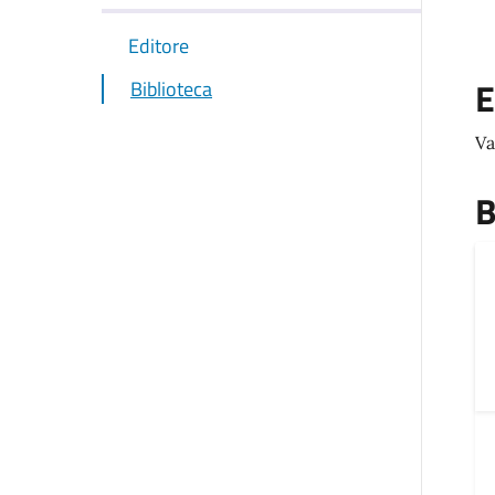
Editore
E
Biblioteca
Va
B