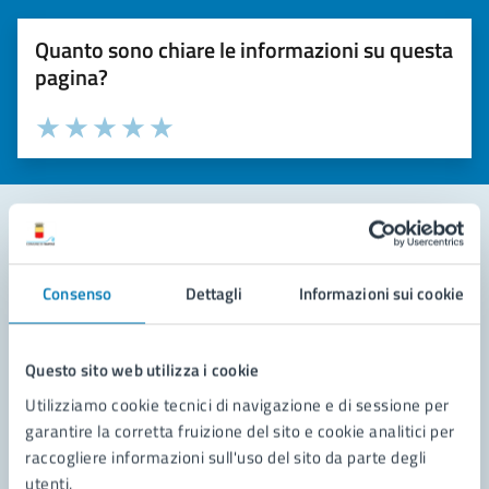
Quanto sono chiare le informazioni su questa
pagina?
Valuta la chiarezza delle informazioni (da 1 a 5 stelle)
Seleziona il numero di stelle per valutare la chiarezza delle i
Valuta 1 stelle su 5
Valuta 2 stelle su 5
Valuta 3 stelle su 5
Valuta 4 stelle su 5
Valuta 5 stelle su 5
Contatta il comune
Consenso
Dettagli
Informazioni sui cookie
Leggi le domande frequenti
Richiedi assistenza
Questo sito web utilizza i cookie
Utilizziamo cookie tecnici di navigazione e di sessione per
Prenota appuntamento
garantire la corretta fruizione del sito e cookie analitici per
raccogliere informazioni sull'uso del sito da parte degli
Problemi in città
utenti.