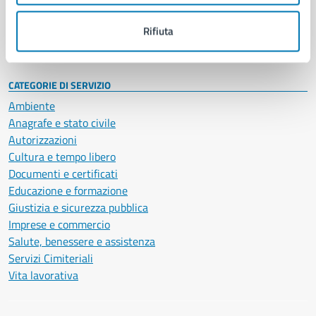
Personale amministrativo
Documenti e dati
Rifiuta
Intranet, posta aziendale e protocollo
CATEGORIE DI SERVIZIO
Ambiente
Anagrafe e stato civile
Autorizzazioni
Cultura e tempo libero
Documenti e certificati
Educazione e formazione
Giustizia e sicurezza pubblica
Imprese e commercio
Salute, benessere e assistenza
Servizi Cimiteriali
Vita lavorativa