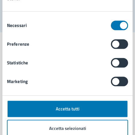
Segnala disservizio
Selezione
Necessari
del
consenso
Preferenze
Statistiche
Comune di Napoli
Marketing
AMMINISTRAZIONE
Aree amministrative
Organi di governo
Municipalità
Accetta tutti
Uffici
Enti e fondazioni
Accetta selezionati
Politici