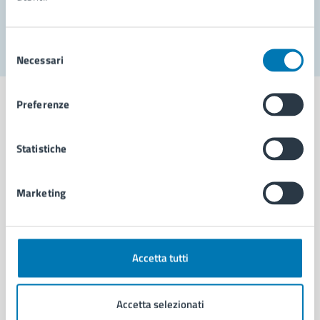
Segnala disservizio
Selezione
Necessari
del
consenso
Preferenze
Statistiche
Comune di Napoli
Marketing
AMMINISTRAZIONE
Aree amministrative
Organi di governo
Municipalità
Accetta tutti
Uffici
Enti e fondazioni
Accetta selezionati
Politici