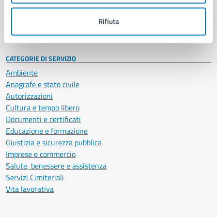
Personale amministrativo
Documenti e dati
Rifiuta
Intranet, posta aziendale e protocollo
CATEGORIE DI SERVIZIO
Ambiente
Anagrafe e stato civile
Autorizzazioni
Cultura e tempo libero
Documenti e certificati
Educazione e formazione
Giustizia e sicurezza pubblica
Imprese e commercio
Salute, benessere e assistenza
Servizi Cimiteriali
Vita lavorativa