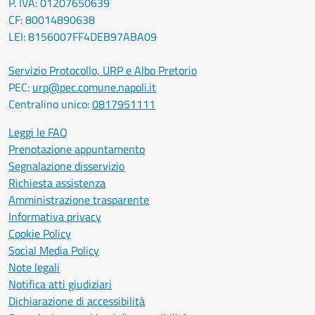
P. IVA: 01207650639
CF: 80014890638
LEI: 8156007FF4DEB97ABA09
Servizio Protocollo, URP e Albo Pretorio
PEC:
urp@pec.comune.napoli.it
Centralino unico:
0817951111
Leggi le FAQ
Prenotazione appuntamento
Segnalazione disservizio
Richiesta assistenza
Amministrazione trasparente
Informativa privacy
Cookie Policy
Social Media Policy
Note legali
Notifica atti giudiziari
Dichiarazione di accessibilità