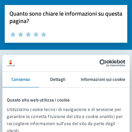
Quanto sono chiare le informazioni su questa
pagina?
Valuta la chiarezza delle informazioni (da 1 a 5 stelle)
Seleziona il numero di stelle per valutare la chiarezza delle i
Valuta 1 stelle su 5
Valuta 2 stelle su 5
Valuta 3 stelle su 5
Valuta 4 stelle su 5
Valuta 5 stelle su 5
Contatta il comune
Consenso
Dettagli
Informazioni sui cookie
Leggi le domande frequenti
Richiedi assistenza
Questo sito web utilizza i cookie
Utilizziamo cookie tecnici di navigazione e di sessione per
Prenota appuntamento
garantire la corretta fruizione del sito e cookie analitici per
raccogliere informazioni sull'uso del sito da parte degli
Problemi in città
utenti.