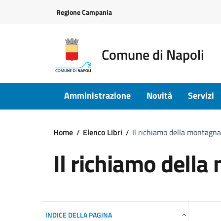
Vai ai contenuti
Vai al footer
Regione Campania
Comune di Napoli
Amministrazione
Novità
Servizi
Home
Elenco Libri
Il richiamo della montagn
Il richiamo dell
INDICE DELLA PAGINA