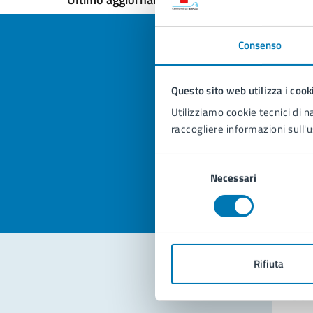
Consenso
Questo sito web utilizza i cook
Quan
Utilizziamo cookie tecnici di n
pagi
raccogliere informazioni sull'u
Valuta la
Selezi
Selezione
Valuta 
Val
Necessari
del
consenso
Rifiuta
Con