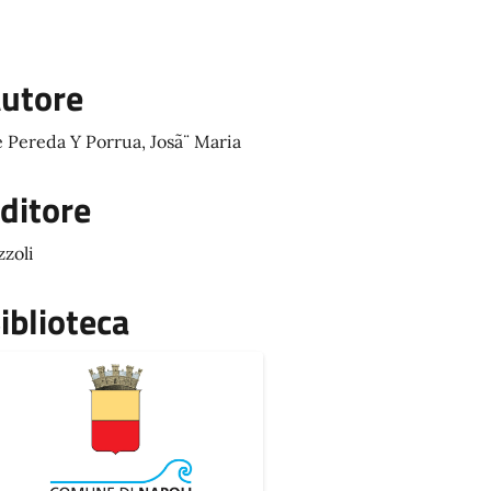
utore
 Pereda Y Porrua, Josã¨ Maria
ditore
zzoli
iblioteca