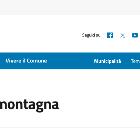
Facebook
X
Seguici su:
Vivere il Comune
Municipalità
Temp
a
a montagna