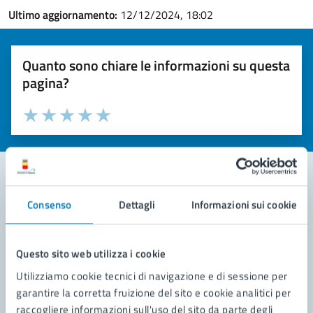
Ultimo aggiornamento:
12/12/2024, 18:02
Quanto sono chiare le informazioni su questa
pagina?
Valuta la chiarezza delle informazioni (da 1 a 5 stelle)
Seleziona il numero di stelle per valutare la chiarezza delle i
Valuta 1 stelle su 5
Valuta 2 stelle su 5
Valuta 3 stelle su 5
Valuta 4 stelle su 5
Valuta 5 stelle su 5
Consenso
Dettagli
Informazioni sui cookie
Contatta il comune
Leggi le domande frequenti
Questo sito web utilizza i cookie
Richiedi assistenza
Utilizziamo cookie tecnici di navigazione e di sessione per
garantire la corretta fruizione del sito e cookie analitici per
Prenota appuntamento
raccogliere informazioni sull'uso del sito da parte degli