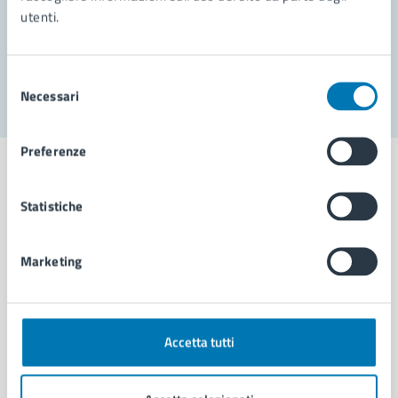
utenti.
Problemi in città
Segnala disservizio
Selezione
Necessari
del
consenso
Preferenze
Statistiche
Comune di Napoli
Marketing
AMMINISTRAZIONE
Aree amministrative
Organi di governo
Accetta tutti
Municipalità
Uffici