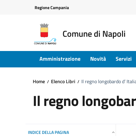
Vai ai contenuti
Vai al footer
Regione Campania
Comune di Napoli
Amministrazione
Novità
Servizi
Home
Elenco Libri
Il regno longobardo d’ Ital
Il regno longobar
INDICE DELLA PAGINA