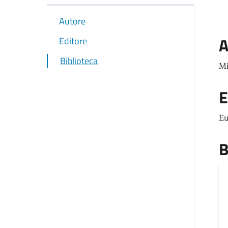
Autore
A
Editore
Biblioteca
Mi
E
Eu
B