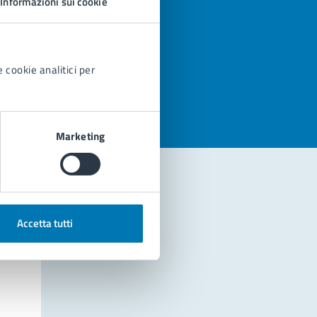
Informazioni sui cookie
azioni
 cookie analitici per
Marketing
Accetta tutti