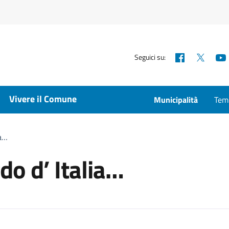
Facebook
X
Seguici su:
Vivere il Comune
Municipalità
Temp
ia…
do d’ Italia…