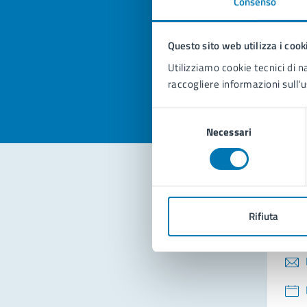
Consenso
Quan
pagi
Questo sito web utilizza i cook
Valuta la
Selezi
Utilizziamo cookie tecnici di n
Valuta 
Val
raccogliere informazioni sull'u
Selezione
Necessari
del
consenso
Con
Rifiuta