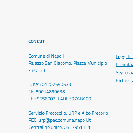
CONTATTI
Comune di Napoli
Leggi le
Palazzo San Giacomo, Piazza Municipio
Prenota
- 80133
Segnalaz
Richiest
P. IVA: 01207650639
CF: 80014890638
LEI: 8156007FF4DEB97ABA09
Servizio Protocollo, URP e Albo Pretorio
PEC:
urp@pec.comune.napoli.it
Centralino unico:
0817951111