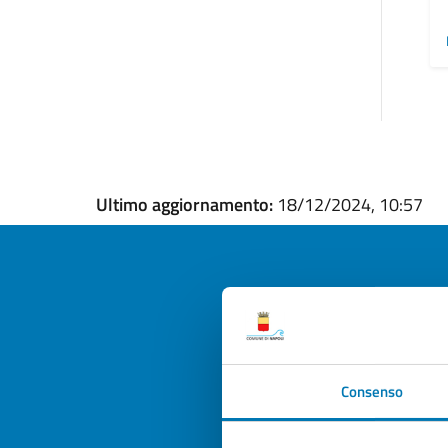
Ultimo aggiornamento:
18/12/2024, 10:57
Quan
pagi
Consenso
Valuta la
Selezi
Valuta 
Val