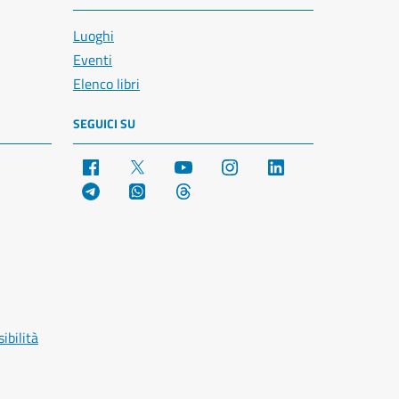
Luoghi
Eventi
Elenco libri
SEGUICI SU
Facebook
X
YouTube
Instagram
LinkedIn
Telegram
WhatsApp
Threads
ibilità