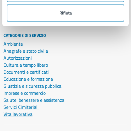
Personale amministrativo
Documenti e dati
Rifiuta
Intranet, posta aziendale e protocollo
CATEGORIE DI SERVIZIO
Ambiente
Anagrafe e stato civile
Autorizzazioni
Cultura e tempo libero
Documenti e certificati
Educazione e formazione
Giustizia e sicurezza pubblica
Imprese e commercio
Salute, benessere e assistenza
Servizi Cimiteriali
Vita lavorativa