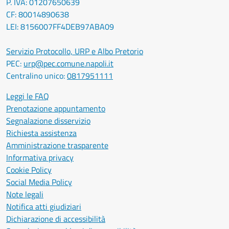
P. IVA: 01207650639
CF: 80014890638
LEI: 8156007FF4DEB97ABA09
Servizio Protocollo, URP e Albo Pretorio
PEC:
urp@pec.comune.napoli.it
Centralino unico:
0817951111
Leggi le FAQ
Prenotazione appuntamento
Segnalazione disservizio
Richiesta assistenza
Amministrazione trasparente
Informativa privacy
Cookie Policy
Social Media Policy
Note legali
Notifica atti giudiziari
Dichiarazione di accessibilità