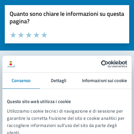
Quanto sono chiare le informazioni su questa
pagina?
Valuta la chiarezza delle informazioni (da 1 a 5 stelle)
Seleziona il numero di stelle per valutare la chiarezza delle i
Valuta 1 stelle su 5
Valuta 2 stelle su 5
Valuta 3 stelle su 5
Valuta 4 stelle su 5
Valuta 5 stelle su 5
Contatta il comune
Consenso
Dettagli
Informazioni sui cookie
Leggi le domande frequenti
Richiedi assistenza
Questo sito web utilizza i cookie
Utilizziamo cookie tecnici di navigazione e di sessione per
Prenota appuntamento
garantire la corretta fruizione del sito e cookie analitici per
raccogliere informazioni sull'uso del sito da parte degli
Problemi in città
utenti.