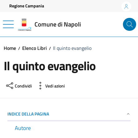
Vai ai contenuti
Vai al footer
Regione Campania
Comune di Napoli
Home
Elenco Libri
Il quinto evangelio
Il quinto evangelio
Condividi
Vedi azioni
INDICE DELLA PAGINA
Autore