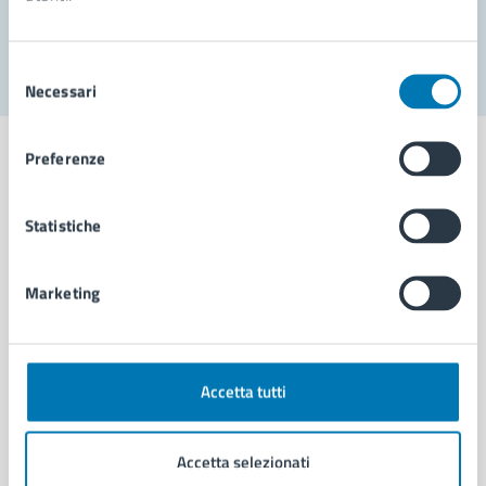
Segnala disservizio
Selezione
Necessari
del
consenso
Preferenze
Statistiche
Comune di Napoli
Marketing
AMMINISTRAZIONE
Aree amministrative
Organi di governo
Municipalità
Accetta tutti
Uffici
Enti e fondazioni
Accetta selezionati
Politici