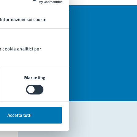
Informazioni sui cookie
 cookie analitici per
azioni
Marketing
Accetta tutti