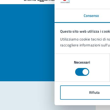
Consenso
Questo sito web utilizza i cook
Quan
Utilizziamo cookie tecnici di n
pagi
raccogliere informazioni sull'u
Valuta la
Selezi
Selezione
Valuta 
Val
Necessari
del
consenso
Rifiuta
Con