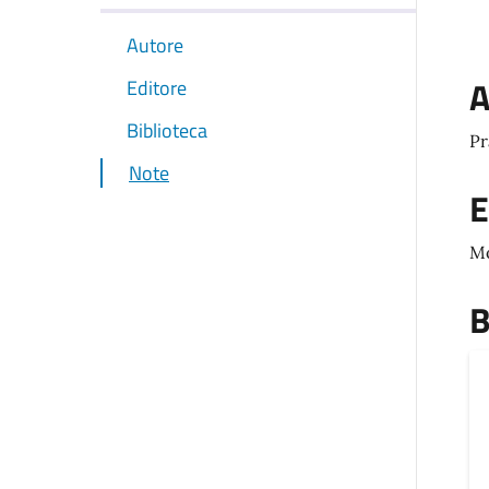
Autore
A
Editore
Biblioteca
Pr
Note
E
M
B