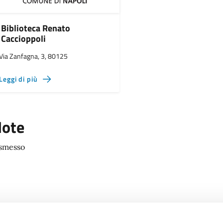
Biblioteca Renato
Caccioppoli
Via Zanfagna, 3, 80125
Leggi di più
ote
smesso