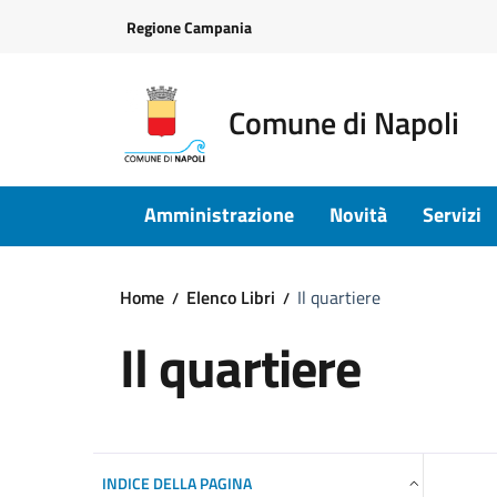
Vai ai contenuti
Vai al footer
Regione Campania
Comune di Napoli
Amministrazione
Novità
Servizi
Home
Elenco Libri
Il quartiere
Il quartiere
INDICE DELLA PAGINA