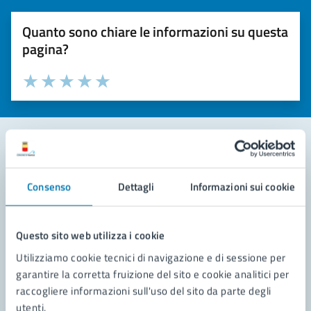
Quanto sono chiare le informazioni su questa
pagina?
Valuta la chiarezza delle informazioni (da 1 a 5 stelle)
Seleziona il numero di stelle per valutare la chiarezza delle i
Valuta 1 stelle su 5
Valuta 2 stelle su 5
Valuta 3 stelle su 5
Valuta 4 stelle su 5
Valuta 5 stelle su 5
Contatta il comune
Consenso
Dettagli
Informazioni sui cookie
Leggi le domande frequenti
Richiedi assistenza
Questo sito web utilizza i cookie
Utilizziamo cookie tecnici di navigazione e di sessione per
Prenota appuntamento
garantire la corretta fruizione del sito e cookie analitici per
raccogliere informazioni sull'uso del sito da parte degli
Problemi in città
utenti.