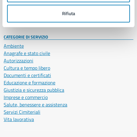
Personale amministrativo
Documenti e dati
Rifiuta
Intranet, posta aziendale e protocollo
CATEGORIE DI SERVIZIO
Ambiente
Anagrafe e stato civile
Autorizzazioni
Cultura e tempo libero
Documenti e certificati
Educazione e formazione
Giustizia e sicurezza pubblica
Imprese e commercio
Salute, benessere e assistenza
Servizi Cimiteriali
Vita lavorativa