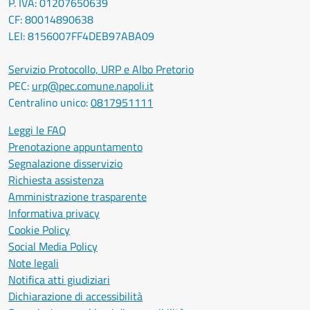
P. IVA: 01207650639
CF: 80014890638
LEI: 8156007FF4DEB97ABA09
Servizio Protocollo, URP e Albo Pretorio
PEC:
urp@pec.comune.napoli.it
Centralino unico:
0817951111
Leggi le FAQ
Prenotazione appuntamento
Segnalazione disservizio
Richiesta assistenza
Amministrazione trasparente
Informativa privacy
Cookie Policy
Social Media Policy
Note legali
Notifica atti giudiziari
Dichiarazione di accessibilità