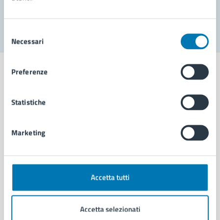
Segnala disservizio
Selezione
Necessari
del
consenso
Preferenze
Statistiche
Comune di Napoli
Marketing
AMMINISTRAZIONE
Aree amministrative
Organi di governo
Municipalità
Accetta tutti
Uffici
Enti e fondazioni
Accetta selezionati
Politici