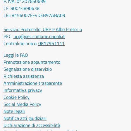
P. IVA: 01207650639
CF: 80014890638
LEI: 8156007FF4DEB97ABA09
Servizio Protocollo, URP e Albo Pretorio
PEC:
urp@pec.comune.napoli.it
Centralino unico:
0817951111
Leggi le FAQ
Prenotazione appuntamento
Segnalazione disservizio
Richiesta assistenza
Amministrazione trasparente
Informativa privacy
Cookie Policy
Social Media Policy
Note legali
Notifica atti giudiziari
Dichiarazione di accessibilità