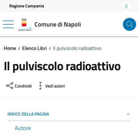
Vai ai contenuti
Vai al footer
Regione Campania
Comune di Napoli
Home
Elenco Libri
Il pulviscolo radioattivo
Il pulviscolo radioattivo
Condividi
Vedi azioni
INDICE DELLA PAGINA
Autore