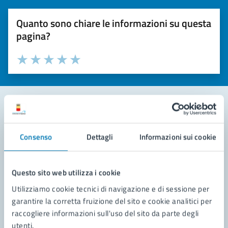
Quanto sono chiare le informazioni su questa
pagina?
Valuta la chiarezza delle informazioni (da 1 a 5 stelle)
Seleziona il numero di stelle per valutare la chiarezza delle i
Valuta 1 stelle su 5
Valuta 2 stelle su 5
Valuta 3 stelle su 5
Valuta 4 stelle su 5
Valuta 5 stelle su 5
Contatta il comune
Consenso
Dettagli
Informazioni sui cookie
Leggi le domande frequenti
Richiedi assistenza
Questo sito web utilizza i cookie
Utilizziamo cookie tecnici di navigazione e di sessione per
Prenota appuntamento
garantire la corretta fruizione del sito e cookie analitici per
raccogliere informazioni sull'uso del sito da parte degli
Problemi in città
utenti.