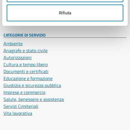
Personale amministrativo
Documenti e dati
Rifiuta
Intranet, posta aziendale e protocollo
CATEGORIE DI SERVIZIO
Ambiente
Anagrafe e stato civile
Autorizzazioni
Cultura e tempo libero
Documenti e certificati
Educazione e formazione
Giustizia e sicurezza pubblica
Imprese e commercio
Salute, benessere e assistenza
Servizi Cimiteriali
Vita lavorativa