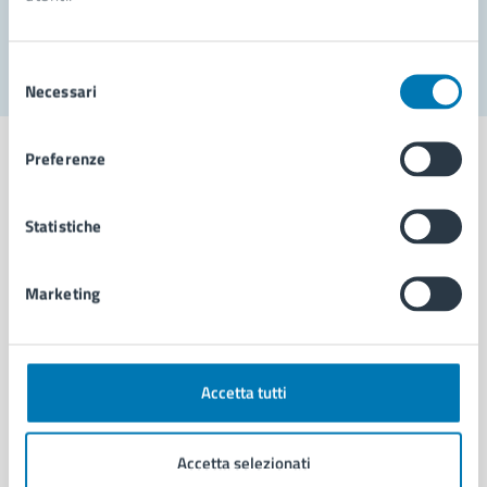
Segnala disservizio
Selezione
Necessari
del
consenso
Preferenze
Statistiche
Comune di Napoli
Marketing
AMMINISTRAZIONE
Aree amministrative
Organi di governo
Municipalità
Accetta tutti
Uffici
Enti e fondazioni
Accetta selezionati
Politici