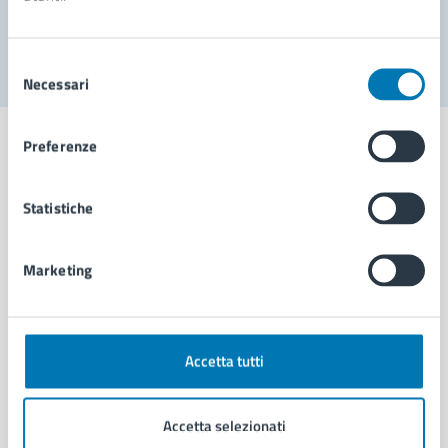
Segnala disservizio
Selezione
Necessari
del
consenso
Preferenze
Statistiche
Comune di Napoli
Marketing
AMMINISTRAZIONE
Aree amministrative
Organi di governo
Municipalità
Accetta tutti
Uffici
Enti e fondazioni
Accetta selezionati
Politici