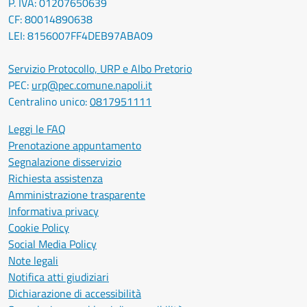
P. IVA: 01207650639
CF: 80014890638
LEI: 8156007FF4DEB97ABA09
Servizio Protocollo, URP e Albo Pretorio
PEC:
urp@pec.comune.napoli.it
Centralino unico:
0817951111
Leggi le FAQ
Prenotazione appuntamento
Segnalazione disservizio
Richiesta assistenza
Amministrazione trasparente
Informativa privacy
Cookie Policy
Social Media Policy
Note legali
Notifica atti giudiziari
Dichiarazione di accessibilità