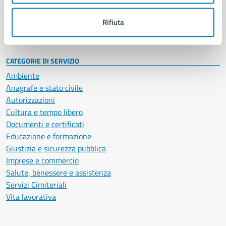
Personale amministrativo
Documenti e dati
Rifiuta
Intranet, posta aziendale e protocollo
CATEGORIE DI SERVIZIO
Ambiente
Anagrafe e stato civile
Autorizzazioni
Cultura e tempo libero
Documenti e certificati
Educazione e formazione
Giustizia e sicurezza pubblica
Imprese e commercio
Salute, benessere e assistenza
Servizi Cimiteriali
Vita lavorativa