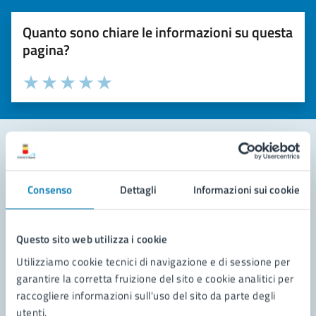
Quanto sono chiare le informazioni su questa
pagina?
Valuta la chiarezza delle informazioni (da 1 a 5 stelle)
Seleziona il numero di stelle per valutare la chiarezza delle i
Valuta 1 stelle su 5
Valuta 2 stelle su 5
Valuta 3 stelle su 5
Valuta 4 stelle su 5
Valuta 5 stelle su 5
Contatta il comune
Consenso
Dettagli
Informazioni sui cookie
Leggi le domande frequenti
Richiedi assistenza
Questo sito web utilizza i cookie
Utilizziamo cookie tecnici di navigazione e di sessione per
Prenota appuntamento
garantire la corretta fruizione del sito e cookie analitici per
raccogliere informazioni sull'uso del sito da parte degli
Problemi in città
utenti.