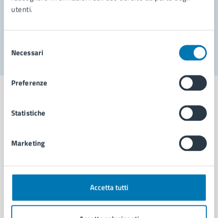
utenti.
Problemi in città
Segnala disservizio
Selezione
Necessari
del
consenso
Preferenze
Statistiche
Comune di Napoli
Marketing
AMMINISTRAZIONE
Aree amministrative
Organi di governo
Accetta tutti
Municipalità
Uffici