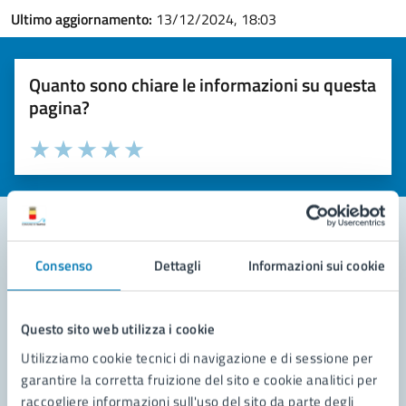
Ultimo aggiornamento:
13/12/2024, 18:03
Quanto sono chiare le informazioni su questa
pagina?
Valuta la chiarezza delle informazioni (da 1 a 5 stelle)
Seleziona il numero di stelle per valutare la chiarezza delle i
Valuta 1 stelle su 5
Valuta 2 stelle su 5
Valuta 3 stelle su 5
Valuta 4 stelle su 5
Valuta 5 stelle su 5
Consenso
Dettagli
Informazioni sui cookie
Contatta il comune
Leggi le domande frequenti
Questo sito web utilizza i cookie
Richiedi assistenza
Utilizziamo cookie tecnici di navigazione e di sessione per
garantire la corretta fruizione del sito e cookie analitici per
Prenota appuntamento
raccogliere informazioni sull'uso del sito da parte degli