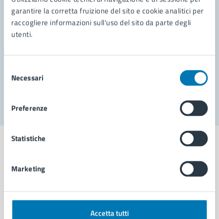
garantire la corretta fruizione del sito e cookie analitici per
Richiedi assistenza
raccogliere informazioni sull'uso del sito da parte degli
utenti.
Prenota appuntamento
Problemi in città
Selezione
Necessari
del
Segnala disservizio
consenso
Preferenze
Statistiche
Marketing
Comune di Napoli
AMMINISTRAZIONE
Accetta tutti