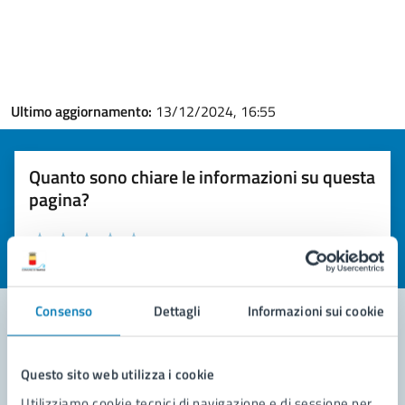
Ultimo aggiornamento:
13/12/2024, 16:55
Quanto sono chiare le informazioni su questa
pagina?
Valuta la chiarezza delle informazioni (da 1 a 5 stelle)
Seleziona il numero di stelle per valutare la chiarezza delle i
Valuta 1 stelle su 5
Valuta 2 stelle su 5
Valuta 3 stelle su 5
Valuta 4 stelle su 5
Valuta 5 stelle su 5
Consenso
Dettagli
Informazioni sui cookie
Contatta il comune
Questo sito web utilizza i cookie
Leggi le domande frequenti
Utilizziamo cookie tecnici di navigazione e di sessione per