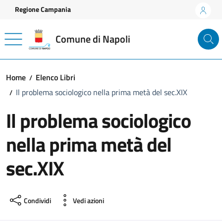
Vai ai contenuti
Vai al footer
Regione Campania
Comune di Napoli
Home
Elenco Libri
Il problema sociologico nella prima metà del sec.XIX
Il problema sociologico
nella prima metà del
sec.XIX
Condividi
Vedi azioni