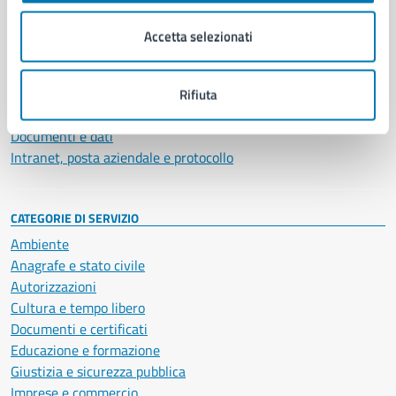
Organi di governo
Municipalità
Accetta selezionati
Uffici
Enti e fondazioni
Politici
Rifiuta
Personale amministrativo
Documenti e dati
Intranet, posta aziendale e protocollo
CATEGORIE DI SERVIZIO
Ambiente
Anagrafe e stato civile
Autorizzazioni
Cultura e tempo libero
Documenti e certificati
Educazione e formazione
Giustizia e sicurezza pubblica
Imprese e commercio