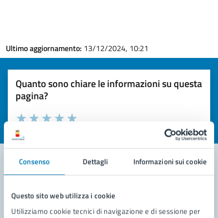
Ultimo aggiornamento:
13/12/2024, 10:21
Quanto sono chiare le informazioni su questa
pagina?
Valuta la chiarezza delle informazioni (da 1 a 5 stelle)
Seleziona il numero di stelle per valutare la chiarezza delle i
Valuta 1 stelle su 5
Valuta 2 stelle su 5
Valuta 3 stelle su 5
Valuta 4 stelle su 5
Valuta 5 stelle su 5
Consenso
Dettagli
Informazioni sui cookie
Contatta il comune
Questo sito web utilizza i cookie
Leggi le domande frequenti
Utilizziamo cookie tecnici di navigazione e di sessione per