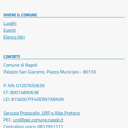
VIVERE IL COMUNE
Luoghi
Eventi
Elenco libri
CONTATTI
Comune di Napoli
Palazzo San Giacomo, Piazza Municipio - 80133
P. IVA: 01207650639
CF: 80014890638
LEI: 8156007FF4DEB97ABA09
Servizio Protocollo, URP e Albo Pretorio
PEC:
urp@pec.comune.napoli.it
Centralino unico:
0817951111