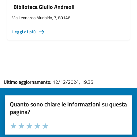
Biblioteca Giulio Andreoli
Via Leonardo Murialdo, 7, 80146
Leggi di più
Ultimo aggiornamento:
12/12/2024, 19:35
Quanto sono chiare le informazioni su questa
pagina?
Valuta la chiarezza delle informazioni (da 1 a 5 stelle)
Seleziona il numero di stelle per valutare la chiarezza delle i
Valuta 1 stelle su 5
Valuta 2 stelle su 5
Valuta 3 stelle su 5
Valuta 4 stelle su 5
Valuta 5 stelle su 5