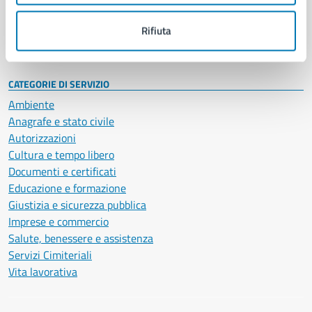
Personale amministrativo
Documenti e dati
Rifiuta
Intranet, posta aziendale e protocollo
CATEGORIE DI SERVIZIO
Ambiente
Anagrafe e stato civile
Autorizzazioni
Cultura e tempo libero
Documenti e certificati
Educazione e formazione
Giustizia e sicurezza pubblica
Imprese e commercio
Salute, benessere e assistenza
Servizi Cimiteriali
Vita lavorativa