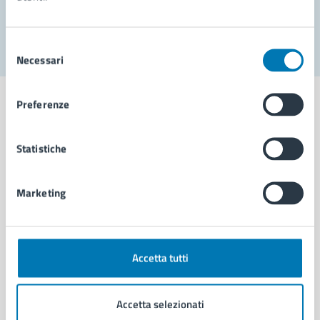
Segnala disservizio
Selezione
Necessari
del
consenso
Preferenze
Statistiche
Comune di Napoli
Marketing
AMMINISTRAZIONE
Aree amministrative
Organi di governo
Municipalità
Accetta tutti
Uffici
Enti e fondazioni
Accetta selezionati
Politici