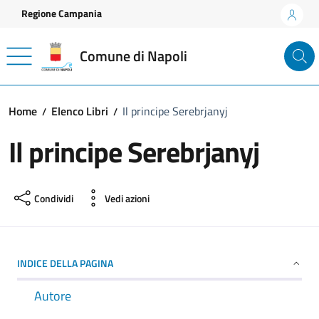
Vai ai contenuti
Vai al footer
Regione Campania
Comune di Napoli
Home
Elenco Libri
Il principe Serebrjanyj
Il principe Serebrjanyj
Condividi
Vedi azioni
INDICE DELLA PAGINA
Autore