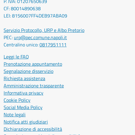
P. IVA: 01207650639
CF: 80014890638
LEI: 8156007FF4DEB97ABA09
Servizio Protocollo, URP e Albo Pretorio
PEC:
urp@pec.comune.napoli.it
Centralino unico:
0817951111
Leggi le FAQ
Prenotazione appuntamento
Segnalazione disservizio
Richiesta assistenza
Amministrazione trasparente
Informativa privacy
Cookie Policy
Social Media Policy
Note legali
Notifica atti giudiziari
Dichiarazione di accessibilità