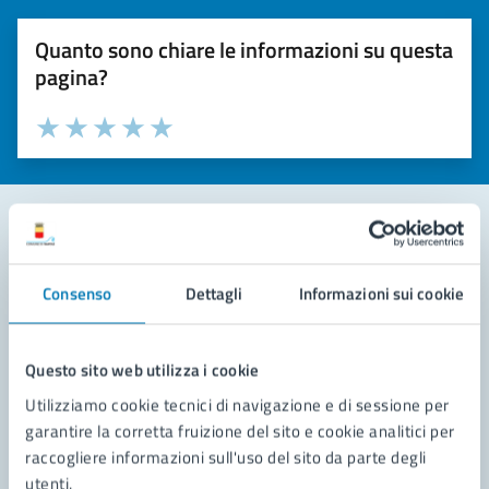
Quanto sono chiare le informazioni su questa
pagina?
Valuta la chiarezza delle informazioni (da 1 a 5 stelle)
Seleziona il numero di stelle per valutare la chiarezza delle i
Valuta 1 stelle su 5
Valuta 2 stelle su 5
Valuta 3 stelle su 5
Valuta 4 stelle su 5
Valuta 5 stelle su 5
Contatta il comune
Consenso
Dettagli
Informazioni sui cookie
Leggi le domande frequenti
Richiedi assistenza
Questo sito web utilizza i cookie
Utilizziamo cookie tecnici di navigazione e di sessione per
Prenota appuntamento
garantire la corretta fruizione del sito e cookie analitici per
raccogliere informazioni sull'uso del sito da parte degli
Problemi in città
utenti.