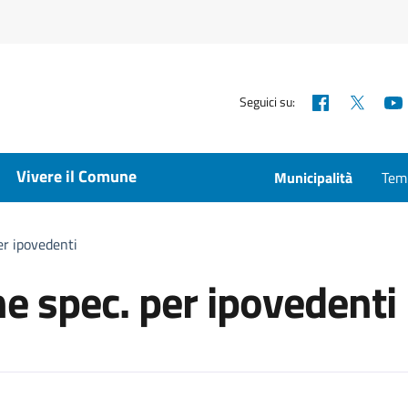
Facebook
X
Seguici su:
Vivere il Comune
Municipalità
Temp
per ipovedenti
one spec. per ipovedenti