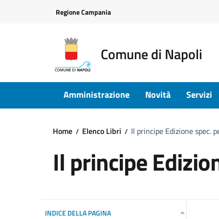
Vai ai contenuti
Vai al footer
Regione Campania
Comune di Napoli
Amministrazione
Novità
Servizi
Home
Elenco Libri
Il principe Edizione spec. 
Il principe Edizi
INDICE DELLA PAGINA