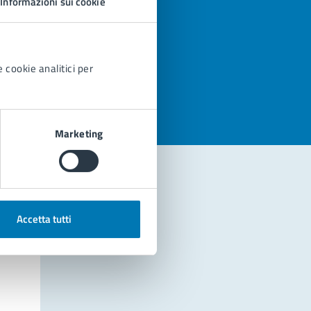
Informazioni sui cookie
azioni
 cookie analitici per
Marketing
Accetta tutti