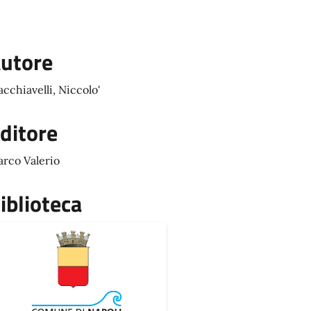
utore
cchiavelli, Niccolo'
ditore
rco Valerio
iblioteca