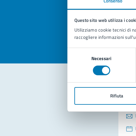
Consenso
Quan
pagi
Questo sito web utilizza i cook
Valuta la
Selezi
Utilizziamo cookie tecnici di n
Valuta 
Val
raccogliere informazioni sull'u
Selezione
Necessari
del
consenso
Con
Rifiuta