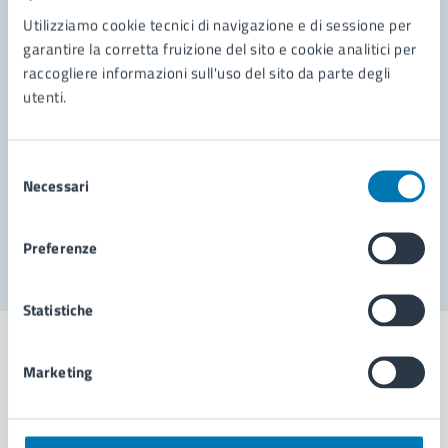
Contatta il comune
Utilizziamo cookie tecnici di navigazione e di sessione per
garantire la corretta fruizione del sito e cookie analitici per
Leggi le domande frequenti
raccogliere informazioni sull'uso del sito da parte degli
Richiedi assistenza
utenti.
Prenota appuntamento
Selezione
Problemi in città
Necessari
del
consenso
Segnala disservizio
Preferenze
Statistiche
Marketing
Comune di Napoli