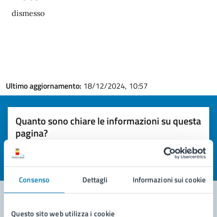
dismesso
Ultimo aggiornamento:
18/12/2024, 10:57
Quanto sono chiare le informazioni su questa
pagina?
Valuta la chiarezza delle informazioni (da 1 a 5 stelle)
Seleziona il numero di stelle per valutare la chiarezza delle i
Valuta 1 stelle su 5
Valuta 2 stelle su 5
Valuta 3 stelle su 5
Valuta 4 stelle su 5
Valuta 5 stelle su 5
Consenso
Dettagli
Informazioni sui cookie
Questo sito web utilizza i cookie