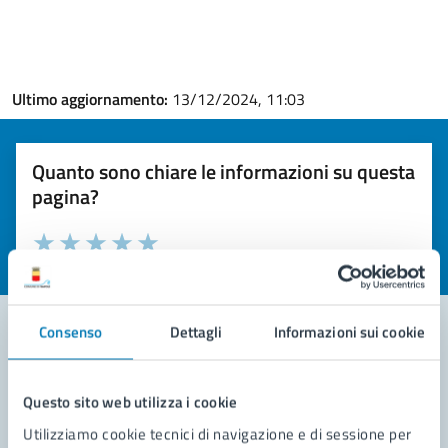
Ultimo aggiornamento:
13/12/2024, 11:03
Quanto sono chiare le informazioni su questa
pagina?
Valuta la chiarezza delle informazioni (da 1 a 5 stelle)
Seleziona il numero di stelle per valutare la chiarezza delle i
Valuta 1 stelle su 5
Valuta 2 stelle su 5
Valuta 3 stelle su 5
Valuta 4 stelle su 5
Valuta 5 stelle su 5
Consenso
Dettagli
Informazioni sui cookie
Contatta il comune
Questo sito web utilizza i cookie
Leggi le domande frequenti
Utilizziamo cookie tecnici di navigazione e di sessione per