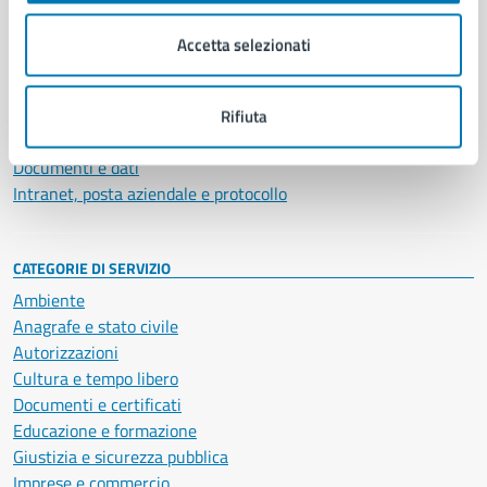
Organi di governo
Municipalità
Accetta selezionati
Uffici
Enti e fondazioni
Politici
Rifiuta
Personale amministrativo
Documenti e dati
Intranet, posta aziendale e protocollo
CATEGORIE DI SERVIZIO
Ambiente
Anagrafe e stato civile
Autorizzazioni
Cultura e tempo libero
Documenti e certificati
Educazione e formazione
Giustizia e sicurezza pubblica
Imprese e commercio