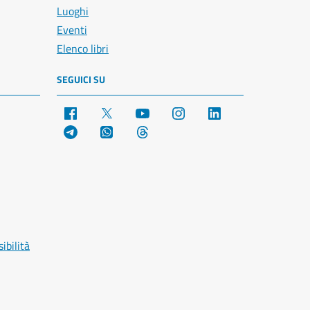
Luoghi
Eventi
Elenco libri
SEGUICI SU
Facebook
X
YouTube
Instagram
LinkedIn
Telegram
WhatsApp
Threads
ibilità