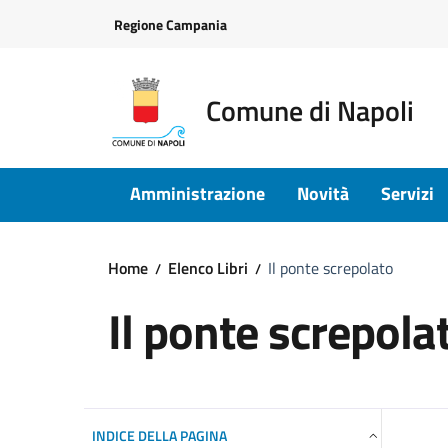
Vai ai contenuti
Vai al footer
Regione Campania
Comune di Napoli
Amministrazione
Novità
Servizi
Home
Elenco Libri
Il ponte screpolato
Il ponte screpola
INDICE DELLA PAGINA