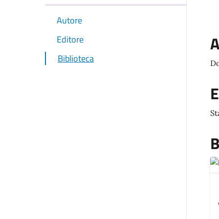
Autore
A
Editore
Biblioteca
Do
E
St
B