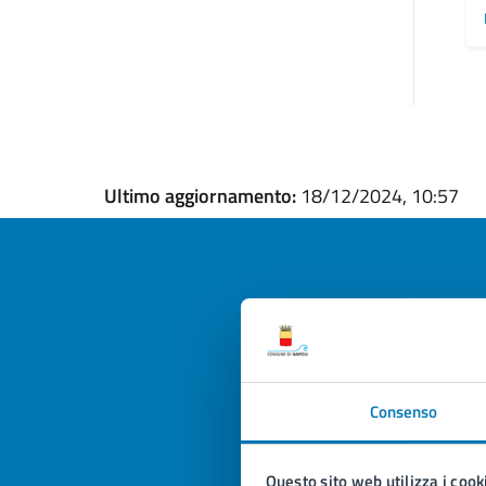
Ultimo aggiornamento:
18/12/2024, 10:57
Quan
pagi
Consenso
Valuta la
Selezi
Valuta 
Val
Questo sito web utilizza i cook