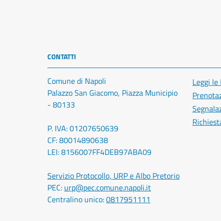
CONTATTI
Comune di Napoli
Leggi le
Palazzo San Giacomo, Piazza Municipio
Prenota
- 80133
Segnalaz
Richiest
P. IVA: 01207650639
CF: 80014890638
LEI: 8156007FF4DEB97ABA09
Servizio Protocollo, URP e Albo Pretorio
PEC:
urp@pec.comune.napoli.it
Centralino unico:
0817951111