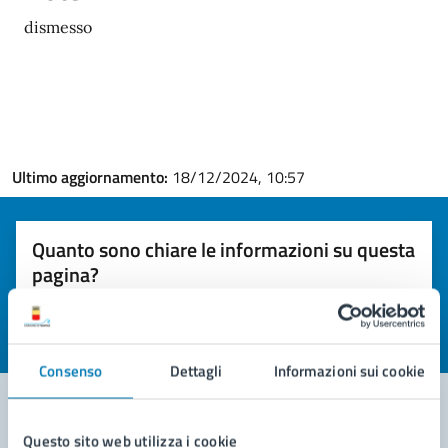
dismesso
Ultimo aggiornamento:
18/12/2024, 10:57
Quanto sono chiare le informazioni su questa
pagina?
Valuta la chiarezza delle informazioni (da 1 a 5 stelle)
Seleziona il numero di stelle per valutare la chiarezza delle i
Valuta 1 stelle su 5
Valuta 2 stelle su 5
Valuta 3 stelle su 5
Valuta 4 stelle su 5
Valuta 5 stelle su 5
Consenso
Dettagli
Informazioni sui cookie
Questo sito web utilizza i cookie