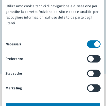
Contatta il comune
Utilizziamo cookie tecnici di navigazione e di sessione per
garantire la corretta fruizione del sito e cookie analitici per
Leggi le domande frequenti
raccogliere informazioni sull'uso del sito da parte degli
Richiedi assistenza
utenti.
Prenota appuntamento
Selezione
Problemi in città
Necessari
del
consenso
Segnala disservizio
Preferenze
Statistiche
Marketing
Comune di Napoli