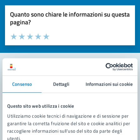
Quanto sono chiare le informazioni su questa
pagina?
Valuta la chiarezza delle informazioni (da 1 a 5 stelle)
Seleziona il numero di stelle per valutare la chiarezza delle i
Valuta 1 stelle su 5
Valuta 2 stelle su 5
Valuta 3 stelle su 5
Valuta 4 stelle su 5
Valuta 5 stelle su 5
Contatta il comune
Consenso
Dettagli
Informazioni sui cookie
Leggi le domande frequenti
Richiedi assistenza
Questo sito web utilizza i cookie
Utilizziamo cookie tecnici di navigazione e di sessione per
Prenota appuntamento
garantire la corretta fruizione del sito e cookie analitici per
raccogliere informazioni sull'uso del sito da parte degli
Problemi in città
utenti.