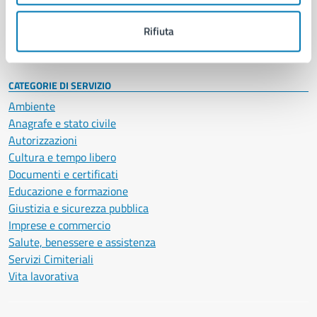
Personale amministrativo
Documenti e dati
Rifiuta
Intranet, posta aziendale e protocollo
CATEGORIE DI SERVIZIO
Ambiente
Anagrafe e stato civile
Autorizzazioni
Cultura e tempo libero
Documenti e certificati
Educazione e formazione
Giustizia e sicurezza pubblica
Imprese e commercio
Salute, benessere e assistenza
Servizi Cimiteriali
Vita lavorativa