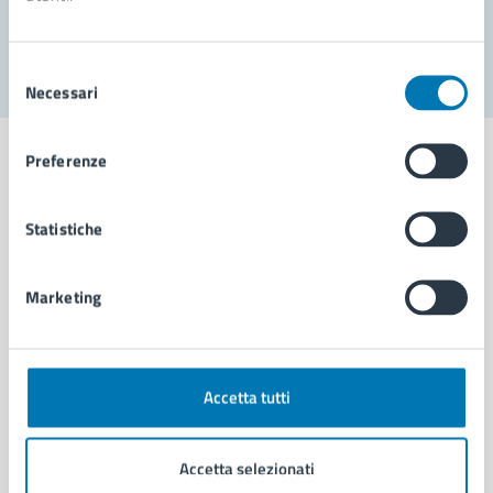
Segnala disservizio
Selezione
Necessari
del
consenso
Preferenze
Statistiche
Comune di Napoli
Marketing
AMMINISTRAZIONE
Aree amministrative
Organi di governo
Municipalità
Accetta tutti
Uffici
Enti e fondazioni
Accetta selezionati
Politici