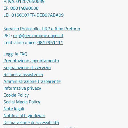
P. IVA: 01207650639
CF: 80014890638
LEI: 8156007FF4DEB97ABA09
Servizio Protocollo, URP e Albo Pretorio
PEC:
urp@pec.comune.napoli.it
Centralino unico:
0817951111
Leggi le FAQ
Prenotazione appuntamento
Segnalazione disservizio
Richiesta assistenza
Amministrazione trasparente
Informativa privacy
Cookie Policy
Social Media Policy
Note legali
Notifica atti giudiziari
Dichiarazione di accessibilità