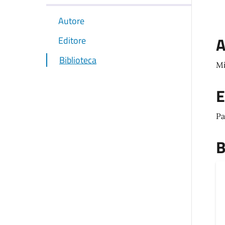
Autore
A
Editore
Biblioteca
Mi
E
Pa
B