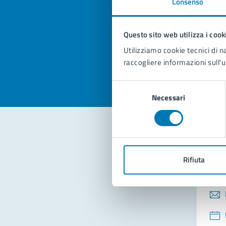
Consenso
Quan
pagi
Questo sito web utilizza i cook
Valuta la
Selezi
Utilizziamo cookie tecnici di n
Valuta 
Val
raccogliere informazioni sull'u
Selezione
Necessari
del
consenso
Con
Rifiuta