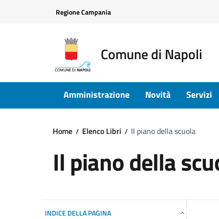
Vai ai contenuti
Vai al footer
Regione Campania
Comune di Napoli
Amministrazione
Novità
Servizi
Home
Elenco Libri
Il piano della scuola
Il piano della scu
INDICE DELLA PAGINA