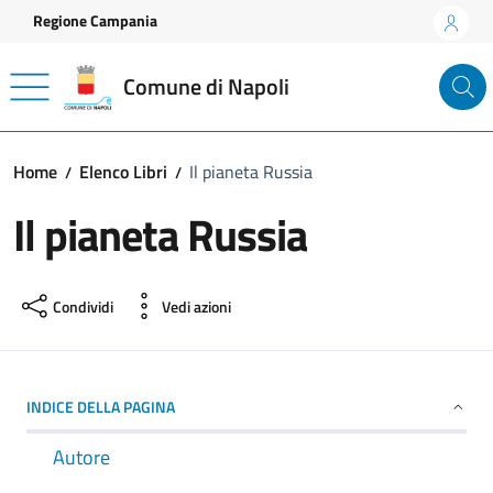
Vai ai contenuti
Vai al footer
Regione Campania
Comune di Napoli
Home
Elenco Libri
Il pianeta Russia
Il pianeta Russia
Condividi
Vedi azioni
INDICE DELLA PAGINA
Autore