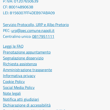
P. IVA: 01207650639
CF: 80014890638
LEI: 8156007FF4DEB97ABA09
Servizio Protocollo, URP e Albo Pretorio
PEC:
urp@pec.comune.napoli.it
Centralino unico:
0817951111
Leggi le FAQ
Prenotazione appuntamento
Segnalazione disservizio
Richiesta assistenza
Amministrazione trasparente
Informativa privacy
Cookie Policy
Social Media Policy
Note legali
Notifica atti giudiziari
Dichiarazione di accessibilità