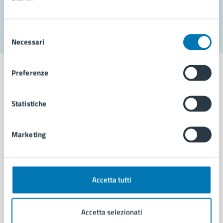
Segnala disservizio
Selezione
Necessari
del
consenso
Preferenze
Statistiche
Comune di Napoli
Marketing
AMMINISTRAZIONE
Aree amministrative
Organi di governo
Municipalità
Accetta tutti
Uffici
Enti e fondazioni
Accetta selezionati
Politici