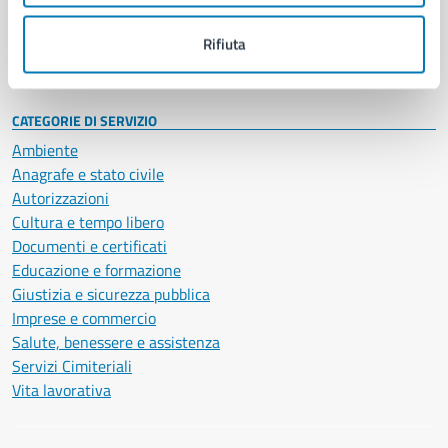
Personale amministrativo
Documenti e dati
Rifiuta
Intranet, posta aziendale e protocollo
CATEGORIE DI SERVIZIO
Ambiente
Anagrafe e stato civile
Autorizzazioni
Cultura e tempo libero
Documenti e certificati
Educazione e formazione
Giustizia e sicurezza pubblica
Imprese e commercio
Salute, benessere e assistenza
Servizi Cimiteriali
Vita lavorativa