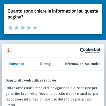
Quanto sono chiare le informazioni su questa
pagina?
Valuta la chiarezza delle informazioni (da 1 a 5 stelle)
Seleziona il numero di stelle per valutare la chiarezza delle i
Valuta 1 stelle su 5
Valuta 2 stelle su 5
Valuta 3 stelle su 5
Valuta 4 stelle su 5
Valuta 5 stelle su 5
Contatta il comune
Consenso
Dettagli
Informazioni sui cookie
Leggi le domande frequenti
Richiedi assistenza
Questo sito web utilizza i cookie
Utilizziamo cookie tecnici di navigazione e di sessione per
Prenota appuntamento
garantire la corretta fruizione del sito e cookie analitici per
raccogliere informazioni sull'uso del sito da parte degli
Problemi in città
utenti.