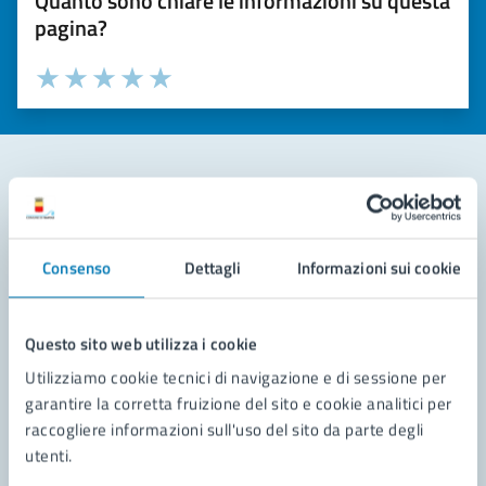
Quanto sono chiare le informazioni su questa
pagina?
Valuta la chiarezza delle informazioni (da 1 a 5 stelle)
Seleziona il numero di stelle per valutare la chiarezza delle i
Valuta 1 stelle su 5
Valuta 2 stelle su 5
Valuta 3 stelle su 5
Valuta 4 stelle su 5
Valuta 5 stelle su 5
Contatta il comune
Consenso
Dettagli
Informazioni sui cookie
Leggi le domande frequenti
Richiedi assistenza
Questo sito web utilizza i cookie
Prenota appuntamento
Utilizziamo cookie tecnici di navigazione e di sessione per
garantire la corretta fruizione del sito e cookie analitici per
Problemi in città
raccogliere informazioni sull'uso del sito da parte degli
utenti.
Segnala disservizio