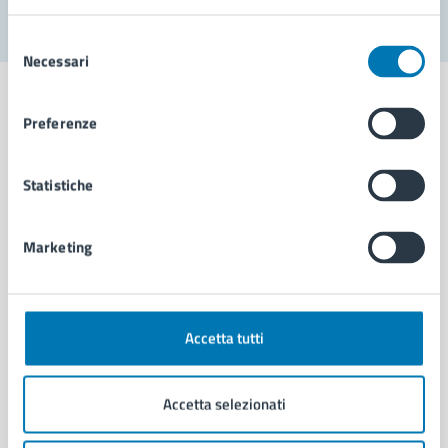
Selezione
Necessari
del
consenso
Preferenze
Comune di Napoli
Statistiche
AMMINISTRAZIONE
Marketing
Aree amministrative
Organi di governo
Municipalità
Uffici
Accetta tutti
Enti e fondazioni
Politici
Accetta selezionati
Personale amministrativo
Documenti e dati