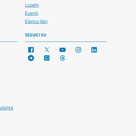
Luoghi
Eventi
Elenco libri
SEGUICI SU
Facebook
X
YouTube
Instagram
LinkedIn
Telegram
WhatsApp
Threads
ibilità