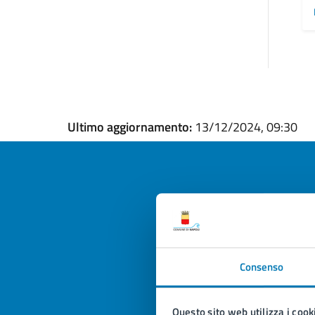
Ultimo aggiornamento:
13/12/2024, 09:30
Quan
pagi
Consenso
Valuta la
Selezi
Valuta 
Val
Questo sito web utilizza i cook