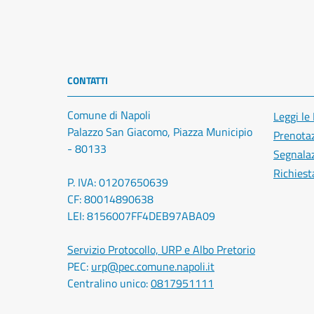
CONTATTI
Comune di Napoli
Leggi le
Palazzo San Giacomo, Piazza Municipio
Prenota
- 80133
Segnalaz
Richiest
P. IVA: 01207650639
CF: 80014890638
LEI: 8156007FF4DEB97ABA09
Servizio Protocollo, URP e Albo Pretorio
PEC:
urp@pec.comune.napoli.it
Centralino unico:
0817951111