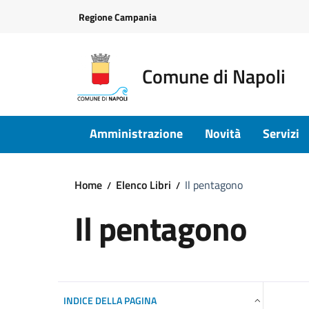
Vai ai contenuti
Vai al footer
Regione Campania
Comune di Napoli
Amministrazione
Novità
Servizi
Home
Elenco Libri
Il pentagono
Il pentagono
INDICE DELLA PAGINA