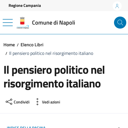
Vai ai contenuti
Vai al footer
Regione Campania
Comune di Napoli
Home
Elenco Libri
Il pensiero politico nel risorgimento italiano
Il pensiero politico nel
risorgimento italiano
Condividi
Vedi azioni
INDICE DELLA PAGINA