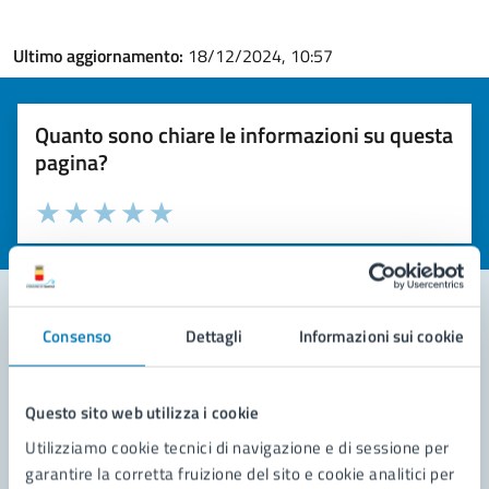
Ultimo aggiornamento:
18/12/2024, 10:57
Quanto sono chiare le informazioni su questa
pagina?
Valuta la chiarezza delle informazioni (da 1 a 5 stelle)
Seleziona il numero di stelle per valutare la chiarezza delle i
Valuta 1 stelle su 5
Valuta 2 stelle su 5
Valuta 3 stelle su 5
Valuta 4 stelle su 5
Valuta 5 stelle su 5
Consenso
Dettagli
Informazioni sui cookie
Contatta il comune
Leggi le domande frequenti
Questo sito web utilizza i cookie
Utilizziamo cookie tecnici di navigazione e di sessione per
Richiedi assistenza
garantire la corretta fruizione del sito e cookie analitici per