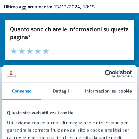
Ultimo aggiornamento:
13/12/2024, 18:18
Quanto sono chiare le informazioni su questa
pagina?
Valuta la chiarezza delle informazioni (da 1 a 5 stelle)
Seleziona il numero di stelle per valutare la chiarezza delle i
Valuta 1 stelle su 5
Valuta 2 stelle su 5
Valuta 3 stelle su 5
Valuta 4 stelle su 5
Valuta 5 stelle su 5
Consenso
Dettagli
Informazioni sui cookie
Contatta il comune
Leggi le domande frequenti
Questo sito web utilizza i cookie
Richiedi assistenza
Utilizziamo cookie tecnici di navigazione e di sessione per
garantire la corretta fruizione del sito e cookie analitici per
Prenota appuntamento
raccogliere informazioni sull'uso del sito da parte degli