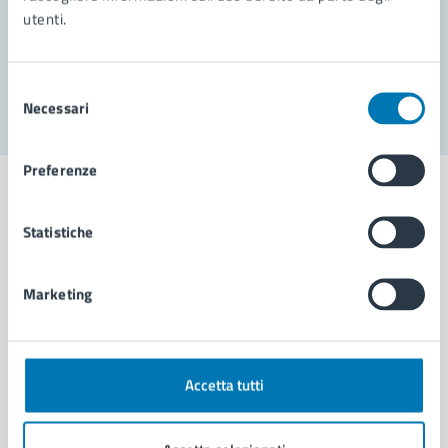
utenti.
Problemi in città
Segnala disservizio
Selezione
Necessari
del
consenso
Preferenze
Statistiche
Comune di Napoli
Marketing
AMMINISTRAZIONE
Aree amministrative
Organi di governo
Accetta tutti
Municipalità
Uffici