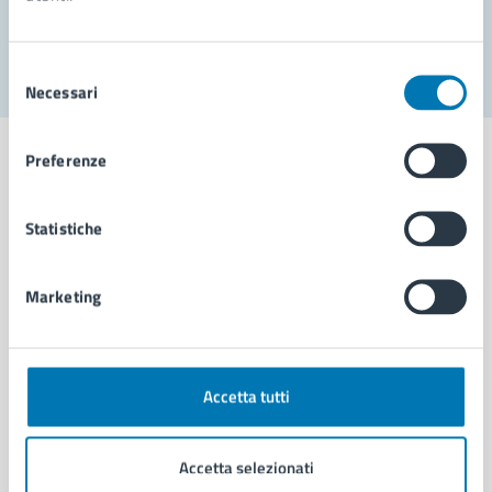
Segnala disservizio
Selezione
Necessari
del
consenso
Preferenze
Statistiche
Comune di Napoli
Marketing
AMMINISTRAZIONE
Aree amministrative
Organi di governo
Municipalità
Accetta tutti
Uffici
Enti e fondazioni
Accetta selezionati
Politici