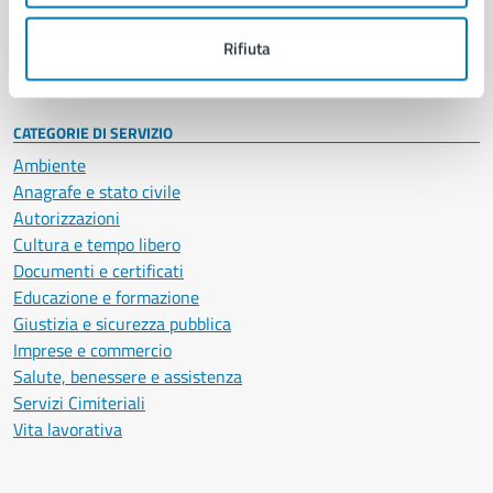
Personale amministrativo
Documenti e dati
Rifiuta
Intranet, posta aziendale e protocollo
CATEGORIE DI SERVIZIO
Ambiente
Anagrafe e stato civile
Autorizzazioni
Cultura e tempo libero
Documenti e certificati
Educazione e formazione
Giustizia e sicurezza pubblica
Imprese e commercio
Salute, benessere e assistenza
Servizi Cimiteriali
Vita lavorativa