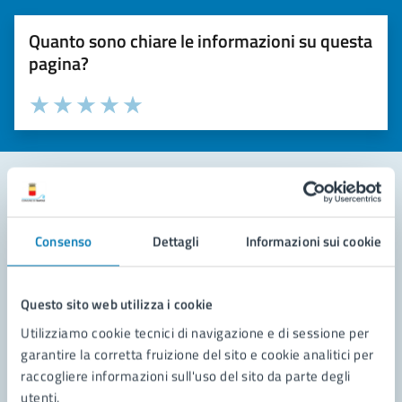
Quanto sono chiare le informazioni su questa
pagina?
Valuta la chiarezza delle informazioni (da 1 a 5 stelle)
Seleziona il numero di stelle per valutare la chiarezza delle i
Valuta 1 stelle su 5
Valuta 2 stelle su 5
Valuta 3 stelle su 5
Valuta 4 stelle su 5
Valuta 5 stelle su 5
Contatta il comune
Consenso
Dettagli
Informazioni sui cookie
Leggi le domande frequenti
Richiedi assistenza
Questo sito web utilizza i cookie
Utilizziamo cookie tecnici di navigazione e di sessione per
Prenota appuntamento
garantire la corretta fruizione del sito e cookie analitici per
raccogliere informazioni sull'uso del sito da parte degli
Problemi in città
utenti.