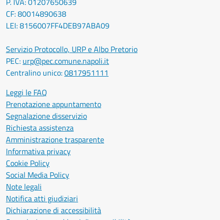
P. IVA: 01207650639
CF: 80014890638
LEI: 8156007FF4DEB97ABA09
Servizio Protocollo, URP e Albo Pretorio
PEC:
urp@pec.comune.napoli.it
Centralino unico:
0817951111
Leggi le FAQ
Prenotazione appuntamento
Segnalazione disservizio
Richiesta assistenza
Amministrazione trasparente
Informativa privacy
Cookie Policy
Social Media Policy
Note legali
Notifica atti giudiziari
Dichiarazione di accessibilità