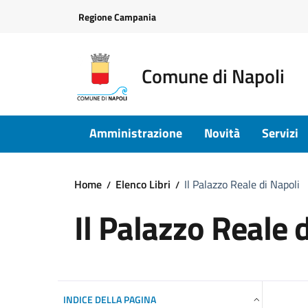
Vai ai contenuti
Vai al footer
Regione Campania
Comune di Napoli
Amministrazione
Novità
Servizi
Home
Elenco Libri
Il Palazzo Reale di Napoli
Il Palazzo Reale 
INDICE DELLA PAGINA