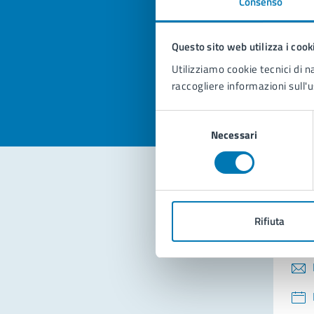
Consenso
Quan
pagi
Questo sito web utilizza i cook
Valuta la
Selezi
Utilizziamo cookie tecnici di n
Valuta 
Val
raccogliere informazioni sull'u
Selezione
Necessari
del
consenso
Con
Rifiuta