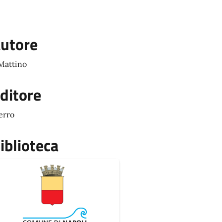
utore
 Mattino
ditore
erro
iblioteca