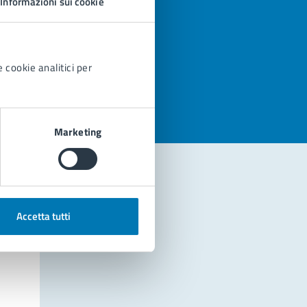
Informazioni sui cookie
azioni
 cookie analitici per
Marketing
Accetta tutti