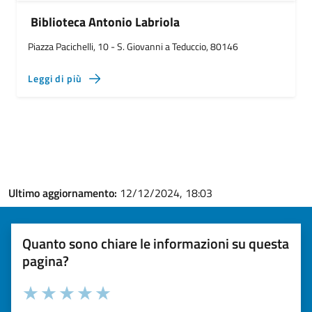
Biblioteca Antonio Labriola
Piazza Pacichelli, 10 - S. Giovanni a Teduccio, 80146
Leggi di più
Ultimo aggiornamento:
12/12/2024, 18:03
Quanto sono chiare le informazioni su questa
pagina?
Valuta la chiarezza delle informazioni (da 1 a 5 stelle)
Seleziona il numero di stelle per valutare la chiarezza delle i
Valuta 1 stelle su 5
Valuta 2 stelle su 5
Valuta 3 stelle su 5
Valuta 4 stelle su 5
Valuta 5 stelle su 5