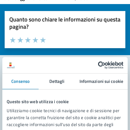
Quanto sono chiare le informazioni su questa
pagina?
Valuta la chiarezza delle informazioni (da 1 a 5 stelle)
Seleziona il numero di stelle per valutare la chiarezza delle i
Valuta 1 stelle su 5
Valuta 2 stelle su 5
Valuta 3 stelle su 5
Valuta 4 stelle su 5
Valuta 5 stelle su 5
Contatta il comune
Consenso
Dettagli
Informazioni sui cookie
Leggi le domande frequenti
Questo sito web utilizza i cookie
Richiedi assistenza
Utilizziamo cookie tecnici di navigazione e di sessione per
Prenota appuntamento
garantire la corretta fruizione del sito e cookie analitici per
raccogliere informazioni sull'uso del sito da parte degli