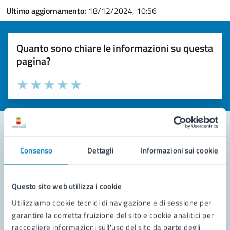
Ultimo aggiornamento:
18/12/2024, 10:56
Quanto sono chiare le informazioni su questa
pagina?
Valuta la chiarezza delle informazioni (da 1 a 5 stelle)
Seleziona il numero di stelle per valutare la chiarezza delle i
Valuta 1 stelle su 5
Valuta 2 stelle su 5
Valuta 3 stelle su 5
Valuta 4 stelle su 5
Valuta 5 stelle su 5
Consenso
Dettagli
Informazioni sui cookie
Contatta il comune
Leggi le domande frequenti
Questo sito web utilizza i cookie
Richiedi assistenza
Utilizziamo cookie tecnici di navigazione e di sessione per
garantire la corretta fruizione del sito e cookie analitici per
Prenota appuntamento
raccogliere informazioni sull'uso del sito da parte degli