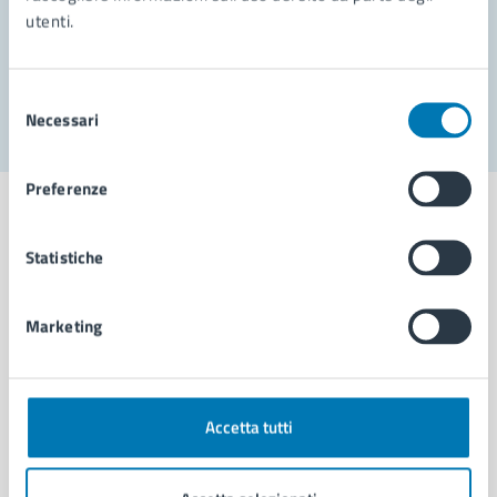
utenti.
Problemi in città
Segnala disservizio
Selezione
Necessari
del
consenso
Preferenze
Statistiche
Comune di Napoli
Marketing
AMMINISTRAZIONE
Aree amministrative
Organi di governo
Accetta tutti
Municipalità
Uffici