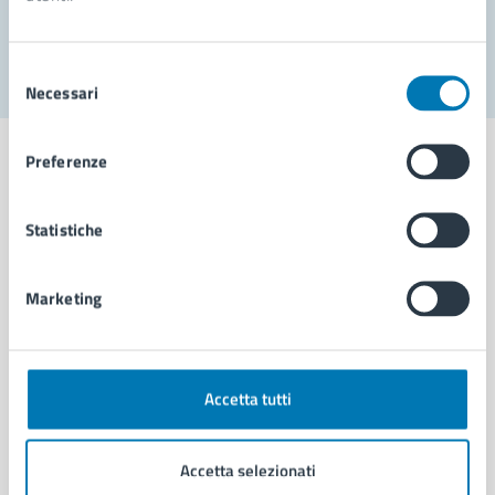
Segnala disservizio
Selezione
Necessari
del
consenso
Preferenze
Statistiche
Comune di Napoli
Marketing
AMMINISTRAZIONE
Aree amministrative
Organi di governo
Municipalità
Accetta tutti
Uffici
Enti e fondazioni
Accetta selezionati
Politici