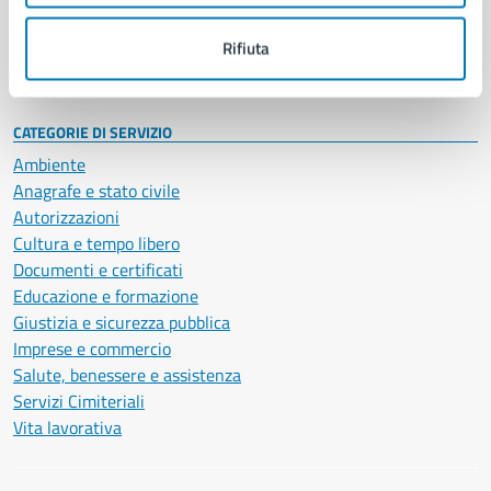
Personale amministrativo
Documenti e dati
Rifiuta
Intranet, posta aziendale e protocollo
CATEGORIE DI SERVIZIO
Ambiente
Anagrafe e stato civile
Autorizzazioni
Cultura e tempo libero
Documenti e certificati
Educazione e formazione
Giustizia e sicurezza pubblica
Imprese e commercio
Salute, benessere e assistenza
Servizi Cimiteriali
Vita lavorativa