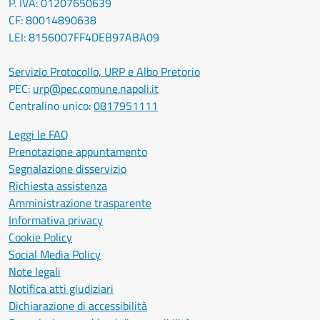
P. IVA: 01207650639
CF: 80014890638
LEI: 8156007FF4DEB97ABA09
Servizio Protocollo, URP e Albo Pretorio
PEC:
urp@pec.comune.napoli.it
Centralino unico:
0817951111
Leggi le FAQ
Prenotazione appuntamento
Segnalazione disservizio
Richiesta assistenza
Amministrazione trasparente
Informativa privacy
Cookie Policy
Social Media Policy
Note legali
Notifica atti giudiziari
Dichiarazione di accessibilità