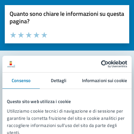
Quanto sono chiare le informazioni su questa
pagina?
Valuta la chiarezza delle informazioni (da 1 a 5 stelle)
Seleziona il numero di stelle per valutare la chiarezza delle i
Valuta 1 stelle su 5
Valuta 2 stelle su 5
Valuta 3 stelle su 5
Valuta 4 stelle su 5
Valuta 5 stelle su 5
Contatta il comune
Consenso
Dettagli
Informazioni sui cookie
Leggi le domande frequenti
Richiedi assistenza
Questo sito web utilizza i cookie
Utilizziamo cookie tecnici di navigazione e di sessione per
Prenota appuntamento
garantire la corretta fruizione del sito e cookie analitici per
raccogliere informazioni sull'uso del sito da parte degli
Problemi in città
utenti.