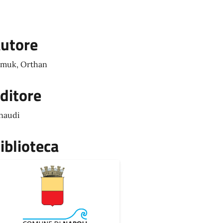
utore
muk, Orthan
ditore
naudi
iblioteca