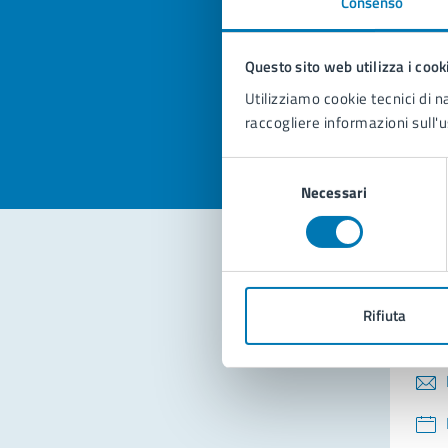
Consenso
Quan
pagi
Questo sito web utilizza i cook
Valuta la
Selezi
Utilizziamo cookie tecnici di n
Valuta 
Val
raccogliere informazioni sull'u
Selezione
Necessari
del
consenso
Con
Rifiuta