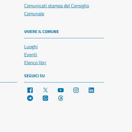
Comunicati stampa del Consiglio
Comunale
VIVERE IL COMUNE
Luoghi
Eventi
Elenco libri
SEGUICI SU
Facebook
X
YouTube
Instagram
LinkedIn
Telegram
WhatsApp
Threads