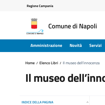
Vai ai contenuti
Vai al footer
Regione Campania
Comune di Napoli
Amministrazione
Novità
Servizi
Home
Elenco Libri
Il museo dell’innocenza
Il museo dell’in
INDICE DELLA PAGINA