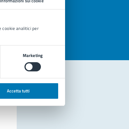
Informazioni sui cookie
azioni
 cookie analitici per
Marketing
Accetta tutti