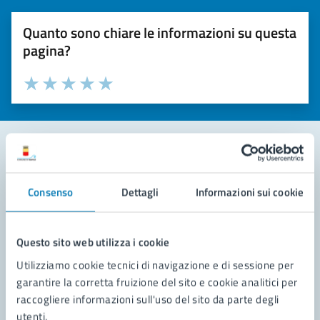
Quanto sono chiare le informazioni su questa
pagina?
Valuta la chiarezza delle informazioni (da 1 a 5 stelle)
Seleziona il numero di stelle per valutare la chiarezza delle i
Valuta 1 stelle su 5
Valuta 2 stelle su 5
Valuta 3 stelle su 5
Valuta 4 stelle su 5
Valuta 5 stelle su 5
Contatta il comune
Consenso
Dettagli
Informazioni sui cookie
Leggi le domande frequenti
Richiedi assistenza
Questo sito web utilizza i cookie
Utilizziamo cookie tecnici di navigazione e di sessione per
Prenota appuntamento
garantire la corretta fruizione del sito e cookie analitici per
raccogliere informazioni sull'uso del sito da parte degli
Problemi in città
utenti.