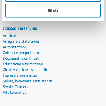
Personale amministrativo
Documenti e dati
Rifiuta
Intranet, posta aziendale e protocollo
CATEGORIE DI SERVIZIO
Ambiente
Anagrafe e stato civile
Autorizzazioni
Cultura e tempo libero
Documenti e certificati
Educazione e formazione
Giustizia e sicurezza pubblica
Imprese e commercio
Salute, benessere e assistenza
Servizi Cimiteriali
Vita lavorativa