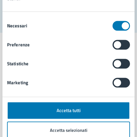
Segnala disservizio
Selezione
Necessari
del
consenso
Preferenze
Statistiche
Comune di Napoli
Marketing
AMMINISTRAZIONE
Aree amministrative
Organi di governo
Municipalità
Accetta tutti
Uffici
Enti e fondazioni
Accetta selezionati
Politici