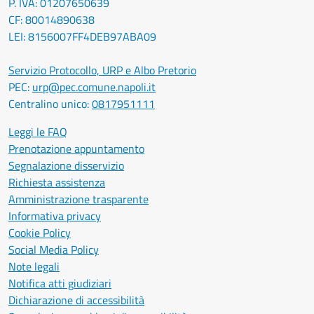
P. IVA: 01207650639
CF: 80014890638
LEI: 8156007FF4DEB97ABA09
Servizio Protocollo, URP e Albo Pretorio
PEC:
urp@pec.comune.napoli.it
Centralino unico:
0817951111
Leggi le FAQ
Prenotazione appuntamento
Segnalazione disservizio
Richiesta assistenza
Amministrazione trasparente
Informativa privacy
Cookie Policy
Social Media Policy
Note legali
Notifica atti giudiziari
Dichiarazione di accessibilità