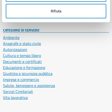
Personale amministrativo
Documenti e dati
Rifiuta
Intranet, posta aziendale e protocollo
CATEGORIE DI SERVIZIO
Ambiente
Anagrafe e stato civile
Autorizzazioni
Cultura e tempo libero
Documenti e certificati
Educazione e formazione
Giustizia e sicurezza pubblica
Imprese e commercio
Salute, benessere e assistenza
Servizi Cimiteriali
Vita lavorativa