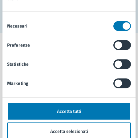
Segnala disservizio
Selezione
Necessari
del
consenso
Preferenze
Statistiche
Comune di Napoli
Marketing
AMMINISTRAZIONE
Aree amministrative
Organi di governo
Municipalità
Accetta tutti
Uffici
Enti e fondazioni
Accetta selezionati
Politici