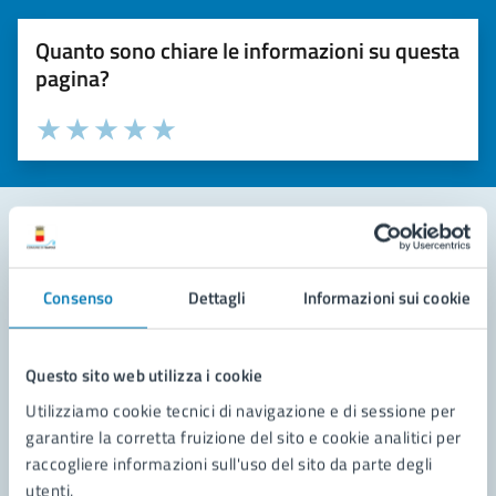
Quanto sono chiare le informazioni su questa
pagina?
Valuta la chiarezza delle informazioni (da 1 a 5 stelle)
Seleziona il numero di stelle per valutare la chiarezza delle i
Valuta 1 stelle su 5
Valuta 2 stelle su 5
Valuta 3 stelle su 5
Valuta 4 stelle su 5
Valuta 5 stelle su 5
Contatta il comune
Consenso
Dettagli
Informazioni sui cookie
Leggi le domande frequenti
Richiedi assistenza
Questo sito web utilizza i cookie
Utilizziamo cookie tecnici di navigazione e di sessione per
Prenota appuntamento
garantire la corretta fruizione del sito e cookie analitici per
raccogliere informazioni sull'uso del sito da parte degli
Problemi in città
utenti.