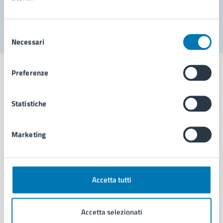
Segnala disservizio
Selezione
Necessari
del
consenso
Preferenze
Statistiche
Comune di Napoli
Marketing
AMMINISTRAZIONE
Aree amministrative
Organi di governo
Municipalità
Accetta tutti
Uffici
Enti e fondazioni
Accetta selezionati
Politici