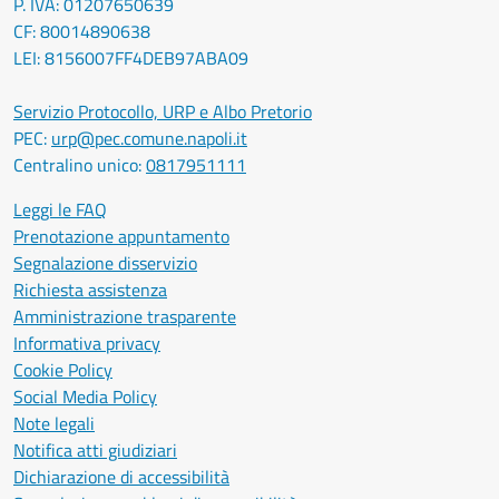
P. IVA: 01207650639
CF: 80014890638
LEI: 8156007FF4DEB97ABA09
Servizio Protocollo, URP e Albo Pretorio
PEC:
urp@pec.comune.napoli.it
Centralino unico:
0817951111
Leggi le FAQ
Prenotazione appuntamento
Segnalazione disservizio
Richiesta assistenza
Amministrazione trasparente
Informativa privacy
Cookie Policy
Social Media Policy
Note legali
Notifica atti giudiziari
Dichiarazione di accessibilità