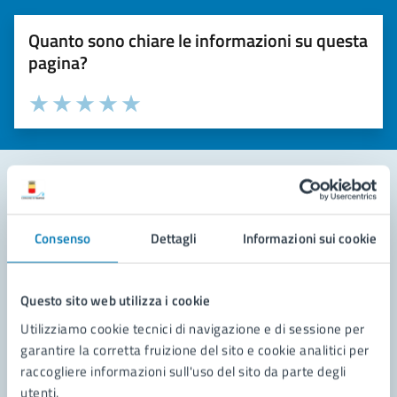
Quanto sono chiare le informazioni su questa
pagina?
Valuta la chiarezza delle informazioni (da 1 a 5 stelle)
Seleziona il numero di stelle per valutare la chiarezza delle i
Valuta 1 stelle su 5
Valuta 2 stelle su 5
Valuta 3 stelle su 5
Valuta 4 stelle su 5
Valuta 5 stelle su 5
Contatta il comune
Consenso
Dettagli
Informazioni sui cookie
Leggi le domande frequenti
Richiedi assistenza
Questo sito web utilizza i cookie
Utilizziamo cookie tecnici di navigazione e di sessione per
Prenota appuntamento
garantire la corretta fruizione del sito e cookie analitici per
raccogliere informazioni sull'uso del sito da parte degli
Problemi in città
utenti.