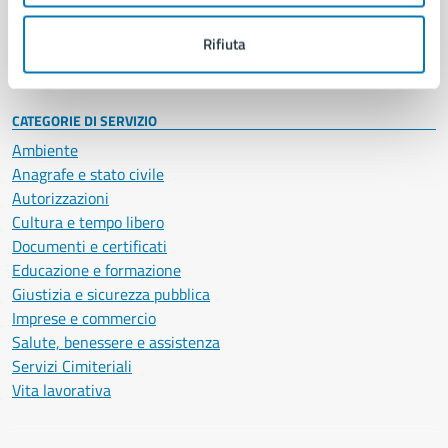
Personale amministrativo
Documenti e dati
Rifiuta
Intranet, posta aziendale e protocollo
CATEGORIE DI SERVIZIO
Ambiente
Anagrafe e stato civile
Autorizzazioni
Cultura e tempo libero
Documenti e certificati
Educazione e formazione
Giustizia e sicurezza pubblica
Imprese e commercio
Salute, benessere e assistenza
Servizi Cimiteriali
Vita lavorativa