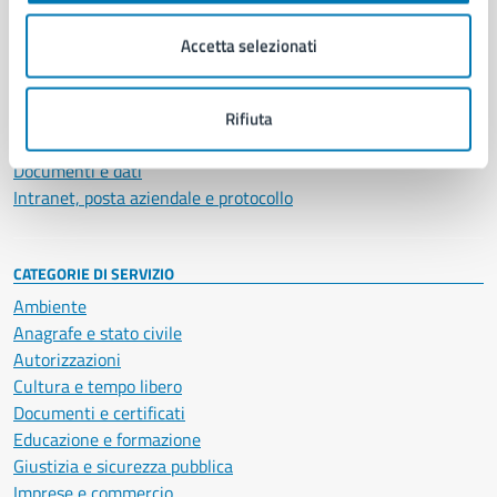
Organi di governo
Municipalità
Accetta selezionati
Uffici
Enti e fondazioni
Politici
Rifiuta
Personale amministrativo
Documenti e dati
Intranet, posta aziendale e protocollo
CATEGORIE DI SERVIZIO
Ambiente
Anagrafe e stato civile
Autorizzazioni
Cultura e tempo libero
Documenti e certificati
Educazione e formazione
Giustizia e sicurezza pubblica
Imprese e commercio