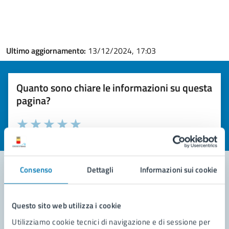
Ultimo aggiornamento:
13/12/2024, 17:03
Quanto sono chiare le informazioni su questa
pagina?
Valuta la chiarezza delle informazioni (da 1 a 5 stelle)
Seleziona il numero di stelle per valutare la chiarezza delle i
Valuta 1 stelle su 5
Valuta 2 stelle su 5
Valuta 3 stelle su 5
Valuta 4 stelle su 5
Valuta 5 stelle su 5
Consenso
Dettagli
Informazioni sui cookie
Contatta il comune
Questo sito web utilizza i cookie
Leggi le domande frequenti
Utilizziamo cookie tecnici di navigazione e di sessione per