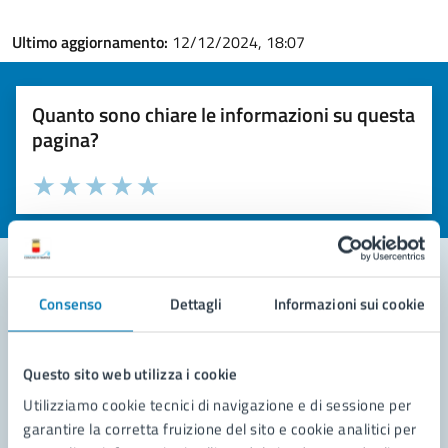
Ultimo aggiornamento:
12/12/2024, 18:07
Quanto sono chiare le informazioni su questa
pagina?
Valuta la chiarezza delle informazioni (da 1 a 5 stelle)
Seleziona il numero di stelle per valutare la chiarezza delle i
Valuta 1 stelle su 5
Valuta 2 stelle su 5
Valuta 3 stelle su 5
Valuta 4 stelle su 5
Valuta 5 stelle su 5
Consenso
Dettagli
Informazioni sui cookie
Contatta il comune
Leggi le domande frequenti
Questo sito web utilizza i cookie
Richiedi assistenza
Utilizziamo cookie tecnici di navigazione e di sessione per
garantire la corretta fruizione del sito e cookie analitici per
Prenota appuntamento