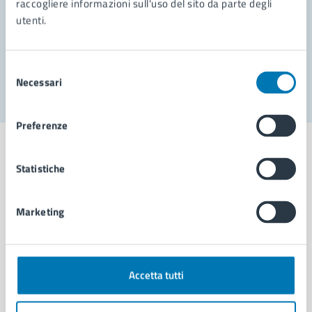
raccogliere informazioni sull'uso del sito da parte degli
utenti.
Problemi in città
Segnala disservizio
Selezione
Necessari
del
consenso
Preferenze
Statistiche
Comune di Napoli
Marketing
AMMINISTRAZIONE
Aree amministrative
Accetta tutti
Organi di governo
Municipalità