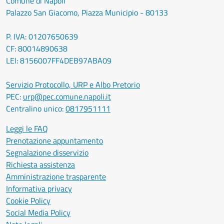
Comune di Napoli
Palazzo San Giacomo, Piazza Municipio - 80133
P. IVA: 01207650639
CF: 80014890638
LEI: 8156007FF4DEB97ABA09
Servizio Protocollo, URP e Albo Pretorio
PEC:
urp@pec.comune.napoli.it
Centralino unico:
0817951111
Leggi le FAQ
Prenotazione appuntamento
Segnalazione disservizio
Richiesta assistenza
Amministrazione trasparente
Informativa privacy
Cookie Policy
Social Media Policy