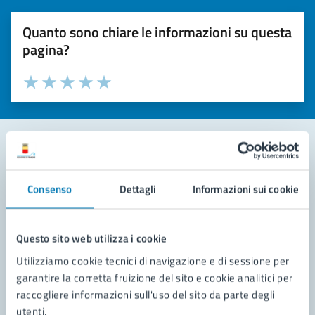
Quanto sono chiare le informazioni su questa
pagina?
Valuta la chiarezza delle informazioni (da 1 a 5 stelle)
Seleziona il numero di stelle per valutare la chiarezza delle i
Valuta 1 stelle su 5
Valuta 2 stelle su 5
Valuta 3 stelle su 5
Valuta 4 stelle su 5
Valuta 5 stelle su 5
Contatta il comune
Consenso
Dettagli
Informazioni sui cookie
Leggi le domande frequenti
Richiedi assistenza
Questo sito web utilizza i cookie
Utilizziamo cookie tecnici di navigazione e di sessione per
Prenota appuntamento
garantire la corretta fruizione del sito e cookie analitici per
raccogliere informazioni sull'uso del sito da parte degli
Problemi in città
utenti.