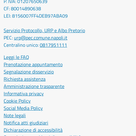
P. IVA: 01207650639
CF: 80014890638
LEI: 8156007FF4DEB97ABA09
Servizio Protocollo, URP e Albo Pretorio
PEC:
urp@pec.comune.napoli.it
Centralino unico:
0817951111
Leggi le FAQ
Prenotazione appuntamento
Segnalazione disservizio
Richiesta assistenza
Amministrazione trasparente
Informativa privacy
Cookie Policy
Social Media Policy
Note legali
Notifica atti giudiziari
Dichiarazione di accessibilità