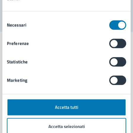
Segnala disservizio
Selezione
Necessari
del
consenso
Preferenze
Statistiche
Comune di Napoli
Marketing
AMMINISTRAZIONE
Aree amministrative
Organi di governo
Municipalità
Accetta tutti
Uffici
Enti e fondazioni
Accetta selezionati
Politici