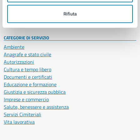
Personale amministrativo
Documenti e dati
Rifiuta
Intranet, posta aziendale e protocollo
CATEGORIE DI SERVIZIO
Ambiente
Anagrafe e stato civile
Autorizzazioni
Cultura e tempo libero
Documenti e certificati
Educazione e formazione
Giustizia e sicurezza pubblica
Imprese e commercio
Salute, benessere e assistenza
Servizi Cimiteriali
Vita lavorativa