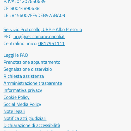
P. IVA: 01207650639
CF: 80014890638
LEI: 8156007FF4DEB97ABA09
Servizio Protocollo, URP e Albo Pretorio
PEC:
urp@pec.comune.napoli.it
Centralino unico:
0817951111
Leggi le FAQ
Prenotazione appuntamento
Segnalazione disservizio
Richiesta assistenza
Amministrazione trasparente
Informativa privacy
Cookie Policy
Social Media Policy
Note legali
Notifica atti giudiziari
Dichiarazione di accessibilità