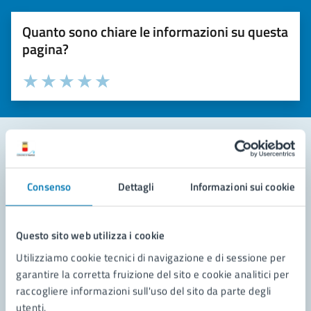
Quanto sono chiare le informazioni su questa
pagina?
Valuta la chiarezza delle informazioni (da 1 a 5 stelle)
Seleziona il numero di stelle per valutare la chiarezza delle i
Valuta 1 stelle su 5
Valuta 2 stelle su 5
Valuta 3 stelle su 5
Valuta 4 stelle su 5
Valuta 5 stelle su 5
Contatta il comune
Consenso
Dettagli
Informazioni sui cookie
Leggi le domande frequenti
Richiedi assistenza
Questo sito web utilizza i cookie
Utilizziamo cookie tecnici di navigazione e di sessione per
Prenota appuntamento
garantire la corretta fruizione del sito e cookie analitici per
raccogliere informazioni sull'uso del sito da parte degli
Problemi in città
utenti.