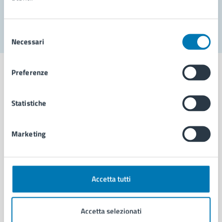
Segnala disservizio
Selezione
Necessari
del
consenso
Preferenze
Statistiche
Comune di Napoli
Marketing
AMMINISTRAZIONE
Aree amministrative
Organi di governo
Municipalità
Accetta tutti
Uffici
Enti e fondazioni
Accetta selezionati
Politici