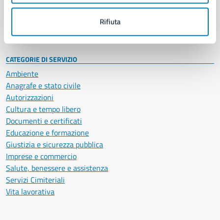
Personale amministrativo
Documenti e dati
Rifiuta
Intranet, posta aziendale e protocollo
CATEGORIE DI SERVIZIO
Ambiente
Anagrafe e stato civile
Autorizzazioni
Cultura e tempo libero
Documenti e certificati
Educazione e formazione
Giustizia e sicurezza pubblica
Imprese e commercio
Salute, benessere e assistenza
Servizi Cimiteriali
Vita lavorativa