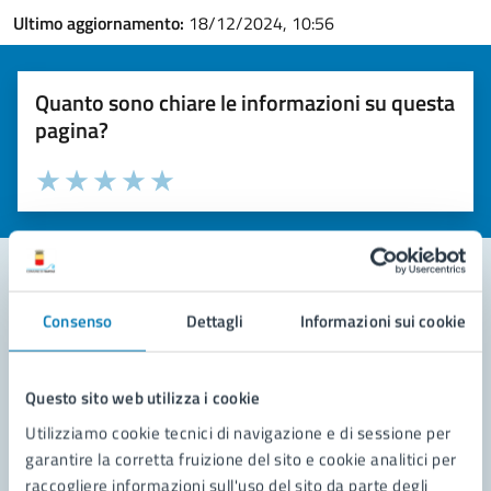
Ultimo aggiornamento:
18/12/2024, 10:56
Quanto sono chiare le informazioni su questa
pagina?
Valuta la chiarezza delle informazioni (da 1 a 5 stelle)
Seleziona il numero di stelle per valutare la chiarezza delle i
Valuta 1 stelle su 5
Valuta 2 stelle su 5
Valuta 3 stelle su 5
Valuta 4 stelle su 5
Valuta 5 stelle su 5
Consenso
Dettagli
Informazioni sui cookie
Contatta il comune
Leggi le domande frequenti
Questo sito web utilizza i cookie
Richiedi assistenza
Utilizziamo cookie tecnici di navigazione e di sessione per
garantire la corretta fruizione del sito e cookie analitici per
Prenota appuntamento
raccogliere informazioni sull'uso del sito da parte degli