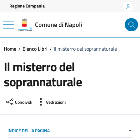
Vai ai contenuti
Vai al footer
Regione Campania
Comune di Napoli
Home
Elenco Libri
Il misterro del soprannaturale
Il misterro del
soprannaturale
Condividi
Vedi azioni
INDICE DELLA PAGINA