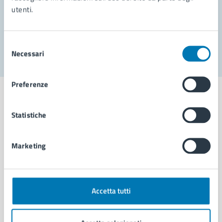
utenti.
Problemi in città
Segnala disservizio
Selezione
Necessari
del
consenso
Preferenze
Statistiche
Comune di Napoli
Marketing
AMMINISTRAZIONE
Aree amministrative
Organi di governo
Accetta tutti
Municipalità
Uffici