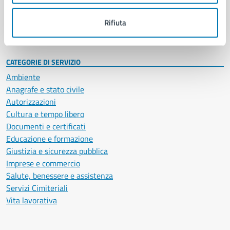
Personale amministrativo
Documenti e dati
Rifiuta
Intranet, posta aziendale e protocollo
CATEGORIE DI SERVIZIO
Ambiente
Anagrafe e stato civile
Autorizzazioni
Cultura e tempo libero
Documenti e certificati
Educazione e formazione
Giustizia e sicurezza pubblica
Imprese e commercio
Salute, benessere e assistenza
Servizi Cimiteriali
Vita lavorativa