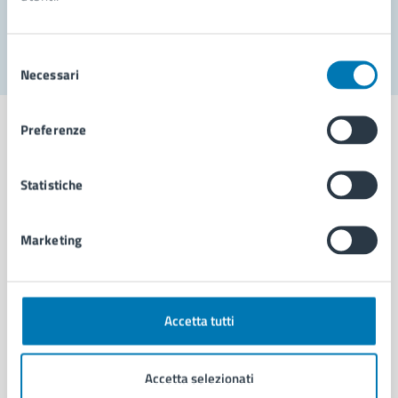
Segnala disservizio
Selezione
Necessari
del
consenso
Preferenze
Statistiche
Comune di Napoli
Marketing
AMMINISTRAZIONE
Aree amministrative
Organi di governo
Municipalità
Accetta tutti
Uffici
Enti e fondazioni
Accetta selezionati
Politici