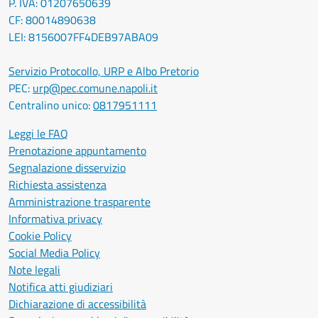
P. IVA: 01207650639
CF: 80014890638
LEI: 8156007FF4DEB97ABA09
Servizio Protocollo, URP e Albo Pretorio
PEC:
urp@pec.comune.napoli.it
Centralino unico:
0817951111
Leggi le FAQ
Prenotazione appuntamento
Segnalazione disservizio
Richiesta assistenza
Amministrazione trasparente
Informativa privacy
Cookie Policy
Social Media Policy
Note legali
Notifica atti giudiziari
Dichiarazione di accessibilità