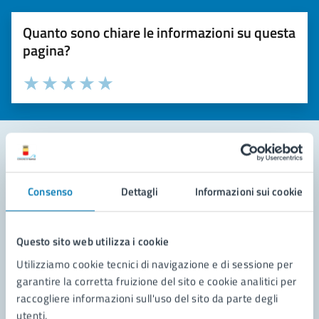
Quanto sono chiare le informazioni su questa
pagina?
Valuta la chiarezza delle informazioni (da 1 a 5 stelle)
Seleziona il numero di stelle per valutare la chiarezza delle i
Valuta 1 stelle su 5
Valuta 2 stelle su 5
Valuta 3 stelle su 5
Valuta 4 stelle su 5
Valuta 5 stelle su 5
Contatta il comune
Consenso
Dettagli
Informazioni sui cookie
Leggi le domande frequenti
Richiedi assistenza
Questo sito web utilizza i cookie
Utilizziamo cookie tecnici di navigazione e di sessione per
Prenota appuntamento
garantire la corretta fruizione del sito e cookie analitici per
raccogliere informazioni sull'uso del sito da parte degli
Problemi in città
utenti.