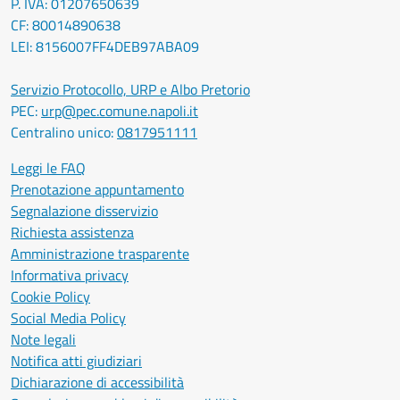
P. IVA: 01207650639
CF: 80014890638
LEI: 8156007FF4DEB97ABA09
Servizio Protocollo, URP e Albo Pretorio
PEC:
urp@pec.comune.napoli.it
Centralino unico:
0817951111
Leggi le FAQ
Prenotazione appuntamento
Segnalazione disservizio
Richiesta assistenza
Amministrazione trasparente
Informativa privacy
Cookie Policy
Social Media Policy
Note legali
Notifica atti giudiziari
Dichiarazione di accessibilità