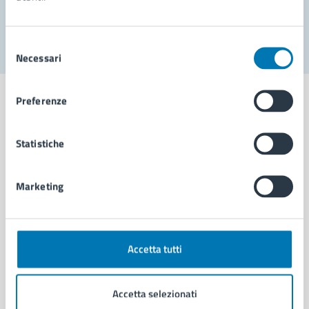
Segnala disservizio
Selezione
Necessari
del
consenso
Preferenze
Statistiche
Comune di Napoli
Marketing
AMMINISTRAZIONE
Aree amministrative
Organi di governo
Municipalità
Accetta tutti
Uffici
Enti e fondazioni
Accetta selezionati
Politici