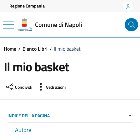
Vai ai contenuti
Vai al footer
Regione Campania
Comune di Napoli
Home
Elenco Libri
Il mio basket
Il mio basket
Condividi
Vedi azioni
INDICE DELLA PAGINA
Autore