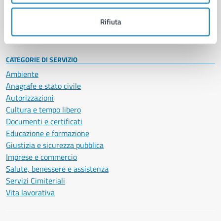
Personale amministrativo
Documenti e dati
Rifiuta
Intranet, posta aziendale e protocollo
CATEGORIE DI SERVIZIO
Ambiente
Anagrafe e stato civile
Autorizzazioni
Cultura e tempo libero
Documenti e certificati
Educazione e formazione
Giustizia e sicurezza pubblica
Imprese e commercio
Salute, benessere e assistenza
Servizi Cimiteriali
Vita lavorativa