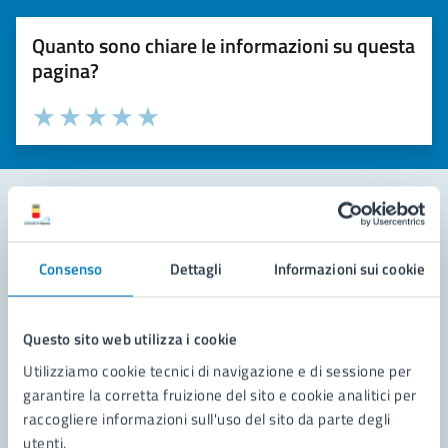
Quanto sono chiare le informazioni su questa
pagina?
Valuta la chiarezza delle informazioni (da 1 a 5 stelle)
Seleziona il numero di stelle per valutare la chiarezza delle i
Valuta 1 stelle su 5
Valuta 2 stelle su 5
Valuta 3 stelle su 5
Valuta 4 stelle su 5
Valuta 5 stelle su 5
Contatta il comune
Consenso
Dettagli
Informazioni sui cookie
Leggi le domande frequenti
Richiedi assistenza
Questo sito web utilizza i cookie
Utilizziamo cookie tecnici di navigazione e di sessione per
Prenota appuntamento
garantire la corretta fruizione del sito e cookie analitici per
raccogliere informazioni sull'uso del sito da parte degli
Problemi in città
utenti.