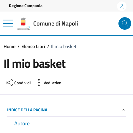
Vai ai contenuti
Vai al footer
Regione Campania
Comune di Napoli
Home
Elenco Libri
Il mio basket
Il mio basket
Condividi
Vedi azioni
INDICE DELLA PAGINA
Autore