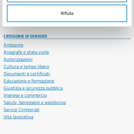
Personale amministrativo
Documenti e dati
Rifiuta
Intranet, posta aziendale e protocollo
CATEGORIE DI SERVIZIO
Ambiente
Anagrafe e stato civile
Autorizzazioni
Cultura e tempo libero
Documenti e certificati
Educazione e formazione
Giustizia e sicurezza pubblica
Imprese e commercio
Salute, benessere e assistenza
Servizi Cimiteriali
Vita lavorativa