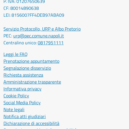
P. IVA: 01207650639
CF: 80014890638
LEI: 8156007FF4DEB97ABA09
Servizio Protocollo, URP e Albo Pretorio
PEC:
urp@pec.comune.napoli.it
Centralino unico:
0817951111
Leggi le FAQ
Prenotazione appuntamento
Segnalazione disservizio
Richiesta assistenza
Amministrazione trasparente
Informativa privacy
Cookie Policy
Social Media Policy
Note legali
Notifica atti giudiziari
Dichiarazione di accessibilità