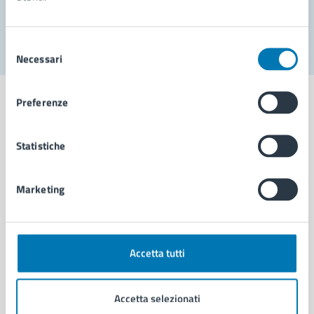
Segnala disservizio
Selezione
Necessari
del
consenso
Preferenze
Statistiche
Comune di Napoli
Marketing
AMMINISTRAZIONE
Aree amministrative
Organi di governo
Municipalità
Accetta tutti
Uffici
Enti e fondazioni
Accetta selezionati
Politici