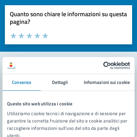
Quanto sono chiare le informazioni su questa
pagina?
Valuta la chiarezza delle informazioni (da 1 a 5 stelle)
Seleziona il numero di stelle per valutare la chiarezza delle i
Valuta 1 stelle su 5
Valuta 2 stelle su 5
Valuta 3 stelle su 5
Valuta 4 stelle su 5
Valuta 5 stelle su 5
Contatta il comune
Consenso
Dettagli
Informazioni sui cookie
Leggi le domande frequenti
Richiedi assistenza
Questo sito web utilizza i cookie
Utilizziamo cookie tecnici di navigazione e di sessione per
Prenota appuntamento
garantire la corretta fruizione del sito e cookie analitici per
raccogliere informazioni sull'uso del sito da parte degli
Problemi in città
utenti.