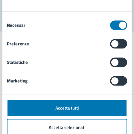
Segnala disservizio
Selezione
Necessari
del
consenso
Preferenze
Statistiche
Comune di Napoli
Marketing
AMMINISTRAZIONE
Aree amministrative
Organi di governo
Municipalità
Accetta tutti
Uffici
Enti e fondazioni
Accetta selezionati
Politici