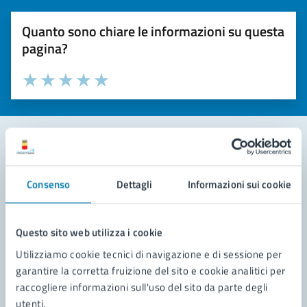
Quanto sono chiare le informazioni su questa
pagina?
Valuta la chiarezza delle informazioni (da 1 a 5 stelle)
Seleziona il numero di stelle per valutare la chiarezza delle i
Valuta 1 stelle su 5
Valuta 2 stelle su 5
Valuta 3 stelle su 5
Valuta 4 stelle su 5
Valuta 5 stelle su 5
Contatta il comune
Consenso
Dettagli
Informazioni sui cookie
Leggi le domande frequenti
Richiedi assistenza
Questo sito web utilizza i cookie
Utilizziamo cookie tecnici di navigazione e di sessione per
Prenota appuntamento
garantire la corretta fruizione del sito e cookie analitici per
raccogliere informazioni sull'uso del sito da parte degli
Problemi in città
utenti.