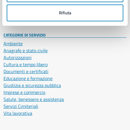
Personale amministrativo
Documenti e dati
Rifiuta
Intranet, posta aziendale e protocollo
CATEGORIE DI SERVIZIO
Ambiente
Anagrafe e stato civile
Autorizzazioni
Cultura e tempo libero
Documenti e certificati
Educazione e formazione
Giustizia e sicurezza pubblica
Imprese e commercio
Salute, benessere e assistenza
Servizi Cimiteriali
Vita lavorativa