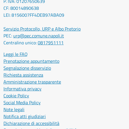
P. IVA: 01207650639
CF: 80014890638
LEI: 8156007FF4DEB97ABA09
Servizio Protocollo, URP e Albo Pretorio
PEC:
urp@pec.comune.napoli.it
Centralino unico:
0817951111
Leggi le FAQ
Prenotazione appuntamento
Segnalazione disservizio
Richiesta assistenza
Amministrazione trasparente
Informativa privacy
Cookie Policy
Social Media Policy
Note legali
Notifica atti giudiziari
Dichiarazione di accessibilità